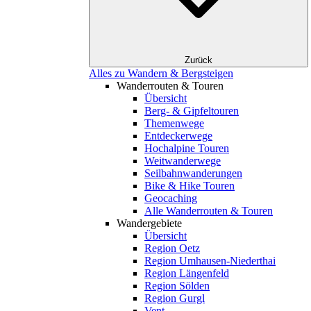
Zurück
Alles zu Wandern & Bergsteigen
Wanderrouten & Touren
Übersicht
Berg- & Gipfeltouren
Themenwege
Entdeckerwege
Hochalpine Touren
Weitwanderwege
Seilbahnwanderungen
Bike & Hike Touren
Geocaching
Alle Wanderrouten & Touren
Wandergebiete
Übersicht
Region Oetz
Region Umhausen-Niederthai
Region Längenfeld
Region Sölden
Region Gurgl
Vent