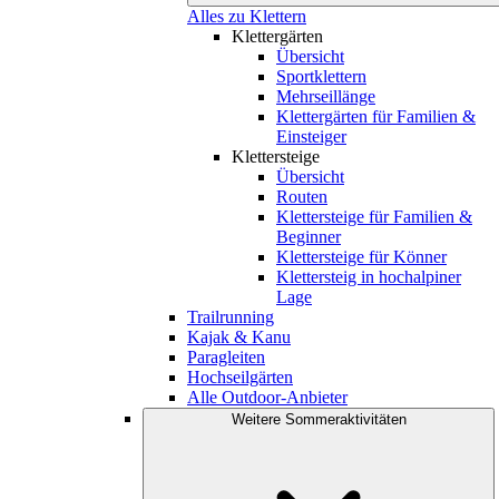
Alles zu Klettern
Klettergärten
Übersicht
Sportklettern
Mehrseillänge
Klettergärten für Familien &
Einsteiger
Klettersteige
Übersicht
Routen
Klettersteige für Familien &
Beginner
Klettersteige für Könner
Klettersteig in hochalpiner
Lage
Trailrunning
Kajak & Kanu
Paragleiten
Hochseilgärten
Alle Outdoor-Anbieter
Weitere Sommeraktivitäten