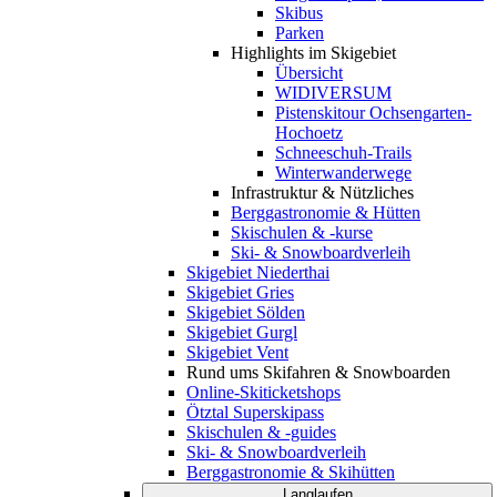
Skibus
Parken
Highlights im Skigebiet
Übersicht
WIDIVERSUM
Pistenskitour Ochsengarten-
Hochoetz
Schneeschuh-Trails
Winterwanderwege
Infrastruktur & Nützliches
Berggastronomie & Hütten
Skischulen & -kurse
Ski- & Snowboardverleih
Skigebiet Niederthai
Skigebiet Gries
Skigebiet Sölden
Skigebiet Gurgl
Skigebiet Vent
Rund ums Skifahren & Snowboarden
Online-Skiticketshops
Ötztal Superskipass
Skischulen & -guides
Ski- & Snowboardverleih
Berggastronomie & Skihütten
Langlaufen