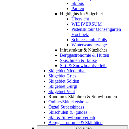
Skibus
Parken
Highlights im Skigebiet
Übersicht
WIDIVERSUM
Pistenskitour Ochsengarten-
Hochoetz
Schneeschuh-Trails
Winterwanderwege
Infrastruktur & Nützliches
Berggastronomie & Hütten
Skischulen & -kurse
Ski- & Snowboardverleih
Skigebiet Niederthai
Skigebiet Gries
Skigebiet Sölden
Skigebiet Gurgl
Skigebiet Vent
Rund ums Skifahren & Snowboarden
Online-Skiticketshops
Ötztal Superskipass
Skischulen & -guides
Ski- & Snowboardverleih
Berggastronomie & Skihütten
Langlaufen