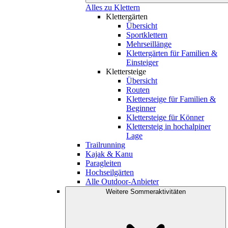
Alles zu Klettern
Klettergärten
Übersicht
Sportklettern
Mehrseillänge
Klettergärten für Familien &
Einsteiger
Klettersteige
Übersicht
Routen
Klettersteige für Familien &
Beginner
Klettersteige für Könner
Klettersteig in hochalpiner
Lage
Trailrunning
Kajak & Kanu
Paragleiten
Hochseilgärten
Alle Outdoor-Anbieter
Weitere Sommeraktivitäten