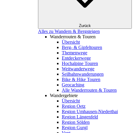
Zurück
Alles zu Wandern & Bergsteigen
Wanderrouten & Touren
Übersicht
Berg- & Gipfeltouren
Themenwege
Entdeckerwege
Hochalpine Touren
Weitwanderwege
Seilbahnwanderungen
Bike & Hike Touren
Geocaching
Alle Wanderrouten & Touren
Wandergebiete
Übersicht
Region Oetz
Region Umhausen-Niederthai
Region Längenfeld
Region Sölden
Region Gurgl
Vent