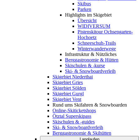
Skibus
Parken
Highlights im Skigebiet
Übersicht
WIDIVERSUM
Pistenskitour Ochsengarten-
Hochoetz
Schneeschuh-Trails
Winterwanderwege
Infrastruktur & Nützliches
Berggastronomie & Hütten
Skischulen & -kurse
Ski- & Snowboardverleih
Skigebiet Niederthai
Skigebiet Gries
Skigebiet Sölden
Skigebiet Gurgl
Skigebiet Vent
Rund ums Skifahren & Snowboarden
Online-Skiticketshops
Ötztal Superskipass
Skischulen & -guides
Ski- & Snowboardverleih
Berggastronomie & Skihütten
Langlaufen