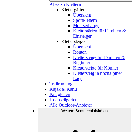
Alles zu Klettern
Klettergärten
Übersicht
Sportklettern
Mehrseillänge
Klettergärten für Familien &
Einsteiger
Klettersteige
Übersicht
Routen
Klettersteige für Familien &
Beginner
Klettersteige für Könner
Klettersteig in hochalpiner
Lage
Trailrunning
Kajak & Kanu
Paragleiten
Hochseilgärten
Alle Outdoor-Anbieter
Weitere Sommeraktivitäten