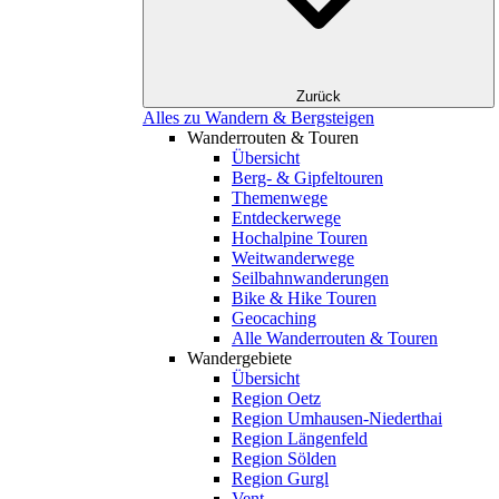
Zurück
Alles zu Wandern & Bergsteigen
Wanderrouten & Touren
Übersicht
Berg- & Gipfeltouren
Themenwege
Entdeckerwege
Hochalpine Touren
Weitwanderwege
Seilbahnwanderungen
Bike & Hike Touren
Geocaching
Alle Wanderrouten & Touren
Wandergebiete
Übersicht
Region Oetz
Region Umhausen-Niederthai
Region Längenfeld
Region Sölden
Region Gurgl
Vent