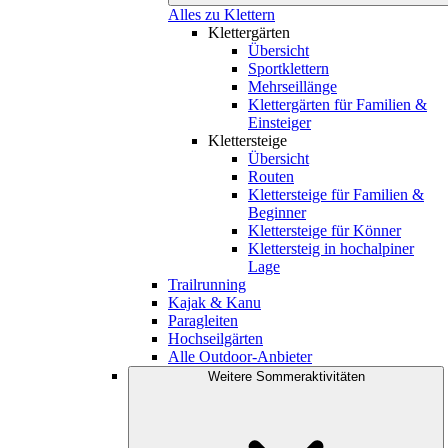
Alles zu Klettern
Klettergärten
Übersicht
Sportklettern
Mehrseillänge
Klettergärten für Familien &
Einsteiger
Klettersteige
Übersicht
Routen
Klettersteige für Familien &
Beginner
Klettersteige für Könner
Klettersteig in hochalpiner
Lage
Trailrunning
Kajak & Kanu
Paragleiten
Hochseilgärten
Alle Outdoor-Anbieter
Weitere Sommeraktivitäten