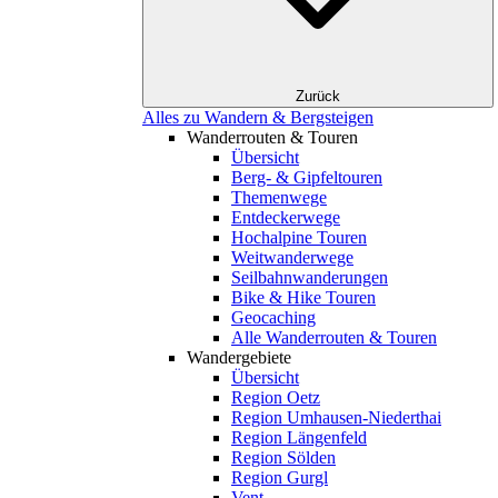
Zurück
Alles zu Wandern & Bergsteigen
Wanderrouten & Touren
Übersicht
Berg- & Gipfeltouren
Themenwege
Entdeckerwege
Hochalpine Touren
Weitwanderwege
Seilbahnwanderungen
Bike & Hike Touren
Geocaching
Alle Wanderrouten & Touren
Wandergebiete
Übersicht
Region Oetz
Region Umhausen-Niederthai
Region Längenfeld
Region Sölden
Region Gurgl
Vent