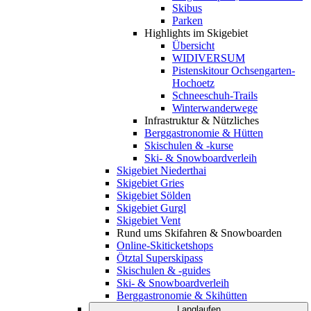
Skibus
Parken
Highlights im Skigebiet
Übersicht
WIDIVERSUM
Pistenskitour Ochsengarten-
Hochoetz
Schneeschuh-Trails
Winterwanderwege
Infrastruktur & Nützliches
Berggastronomie & Hütten
Skischulen & -kurse
Ski- & Snowboardverleih
Skigebiet Niederthai
Skigebiet Gries
Skigebiet Sölden
Skigebiet Gurgl
Skigebiet Vent
Rund ums Skifahren & Snowboarden
Online-Skiticketshops
Ötztal Superskipass
Skischulen & -guides
Ski- & Snowboardverleih
Berggastronomie & Skihütten
Langlaufen