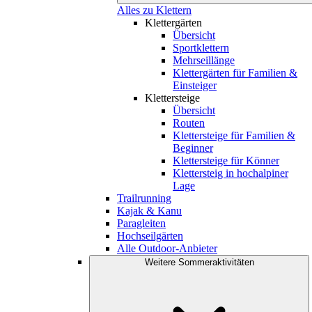
Alles zu Klettern
Klettergärten
Übersicht
Sportklettern
Mehrseillänge
Klettergärten für Familien &
Einsteiger
Klettersteige
Übersicht
Routen
Klettersteige für Familien &
Beginner
Klettersteige für Könner
Klettersteig in hochalpiner
Lage
Trailrunning
Kajak & Kanu
Paragleiten
Hochseilgärten
Alle Outdoor-Anbieter
Weitere Sommeraktivitäten