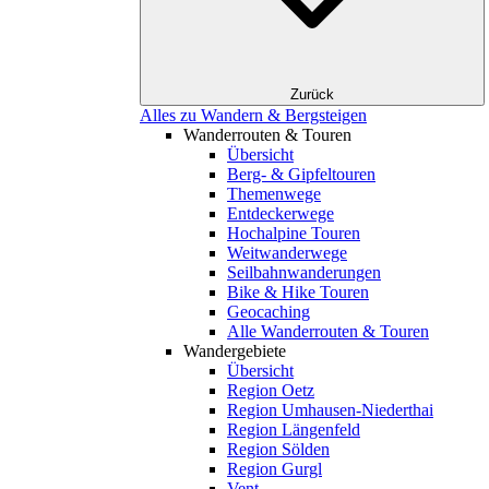
Zurück
Alles zu Wandern & Bergsteigen
Wanderrouten & Touren
Übersicht
Berg- & Gipfeltouren
Themenwege
Entdeckerwege
Hochalpine Touren
Weitwanderwege
Seilbahnwanderungen
Bike & Hike Touren
Geocaching
Alle Wanderrouten & Touren
Wandergebiete
Übersicht
Region Oetz
Region Umhausen-Niederthai
Region Längenfeld
Region Sölden
Region Gurgl
Vent