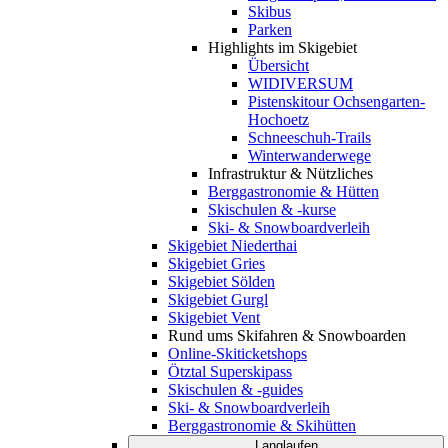
Skibus
Parken
Highlights im Skigebiet
Übersicht
WIDIVERSUM
Pistenskitour Ochsengarten-
Hochoetz
Schneeschuh-Trails
Winterwanderwege
Infrastruktur & Nützliches
Berggastronomie & Hütten
Skischulen & -kurse
Ski- & Snowboardverleih
Skigebiet Niederthai
Skigebiet Gries
Skigebiet Sölden
Skigebiet Gurgl
Skigebiet Vent
Rund ums Skifahren & Snowboarden
Online-Skiticketshops
Ötztal Superskipass
Skischulen & -guides
Ski- & Snowboardverleih
Berggastronomie & Skihütten
Langlaufen