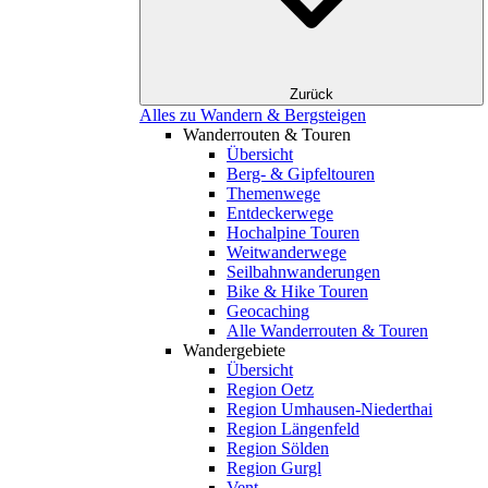
Zurück
Alles zu Wandern & Bergsteigen
Wanderrouten & Touren
Übersicht
Berg- & Gipfeltouren
Themenwege
Entdeckerwege
Hochalpine Touren
Weitwanderwege
Seilbahnwanderungen
Bike & Hike Touren
Geocaching
Alle Wanderrouten & Touren
Wandergebiete
Übersicht
Region Oetz
Region Umhausen-Niederthai
Region Längenfeld
Region Sölden
Region Gurgl
Vent