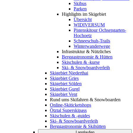
Skibus
Parken
Highlights im Skigebiet
Übersicht
WIDIVERSUM
Pistenskitour Ochsengarten-
Hochoetz
Schneeschuh-Trails
Winterwanderwege
Infrastruktur & Nützliches
Berggastronomie & Hütten
Skischulen & -kurse
Ski- & Snowboardverleih
Skigebiet Niederthai
Skigebiet Gries
Skigebiet Sölden
Skigebiet Gurgl
Skigebiet Vent
Rund ums Skifahren & Snowboarden
Online-Skiticketshops
Ötztal Superskipass
Skischulen & -guides
Ski- & Snowboardverleih
Berggastronomie & Skihütten
Langlaufen