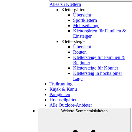
Alles zu Klettern
Klettergärten
Übersicht
Sportklettern
Mehrseillänge
Klettergärten für Familien &
Einsteiger
Klettersteige
Übersicht
Routen
Klettersteige für Familien &
Beginner
Klettersteige für Könner
Klettersteig in hochalpiner
Lage
Trailrunning
Kajak & Kanu
Paragleiten
Hochseilgärten
Alle Outdoor-Anbieter
Weitere Sommeraktivitäten