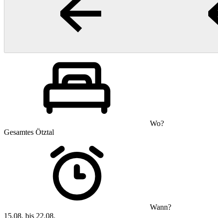
Wo?
Gesamtes Ötztal
Wann?
15.08. bis 22.08.