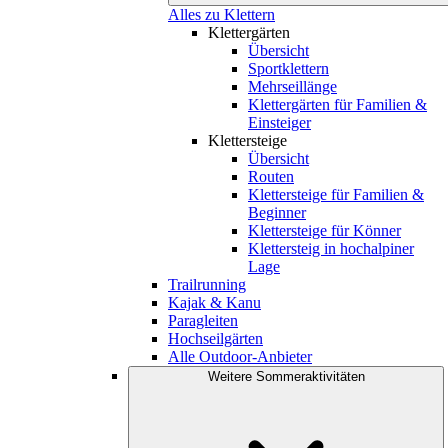
Alles zu Klettern
Klettergärten
Übersicht
Sportklettern
Mehrseillänge
Klettergärten für Familien &
Einsteiger
Klettersteige
Übersicht
Routen
Klettersteige für Familien &
Beginner
Klettersteige für Könner
Klettersteig in hochalpiner
Lage
Trailrunning
Kajak & Kanu
Paragleiten
Hochseilgärten
Alle Outdoor-Anbieter
Weitere Sommeraktivitäten