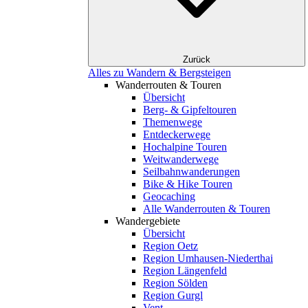
Zurück
Alles zu Wandern & Bergsteigen
Wanderrouten & Touren
Übersicht
Berg- & Gipfeltouren
Themenwege
Entdeckerwege
Hochalpine Touren
Weitwanderwege
Seilbahnwanderungen
Bike & Hike Touren
Geocaching
Alle Wanderrouten & Touren
Wandergebiete
Übersicht
Region Oetz
Region Umhausen-Niederthai
Region Längenfeld
Region Sölden
Region Gurgl
Vent