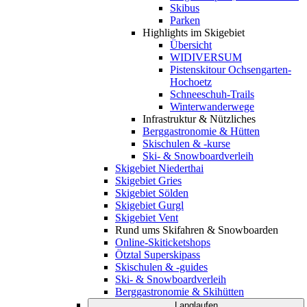
Skibus
Parken
Highlights im Skigebiet
Übersicht
WIDIVERSUM
Pistenskitour Ochsengarten-
Hochoetz
Schneeschuh-Trails
Winterwanderwege
Infrastruktur & Nützliches
Berggastronomie & Hütten
Skischulen & -kurse
Ski- & Snowboardverleih
Skigebiet Niederthai
Skigebiet Gries
Skigebiet Sölden
Skigebiet Gurgl
Skigebiet Vent
Rund ums Skifahren & Snowboarden
Online-Skiticketshops
Ötztal Superskipass
Skischulen & -guides
Ski- & Snowboardverleih
Berggastronomie & Skihütten
Langlaufen