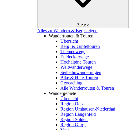
Zurück
Alles zu Wandern & Bergsteigen
Wanderrouten & Touren
Übersicht
Berg- & Gipfeltouren
Themenwege
Entdeckerwege
Hochalpine Touren
Weitwanderwege
Seilbahnwanderungen
Bike & Hike Touren
Geocaching
Alle Wanderrouten & Touren
Wandergebiete
Übersicht
Region Oetz
Region Umhausen-Niederthai
Region Längenfeld
Region Sölden
Region Gurgl
Vent