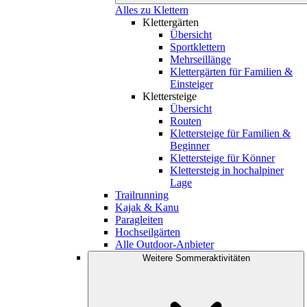
Alles zu Klettern
Klettergärten
Übersicht
Sportklettern
Mehrseillänge
Klettergärten für Familien &
Einsteiger
Klettersteige
Übersicht
Routen
Klettersteige für Familien &
Beginner
Klettersteige für Könner
Klettersteig in hochalpiner
Lage
Trailrunning
Kajak & Kanu
Paragleiten
Hochseilgärten
Alle Outdoor-Anbieter
Weitere Sommeraktivitäten