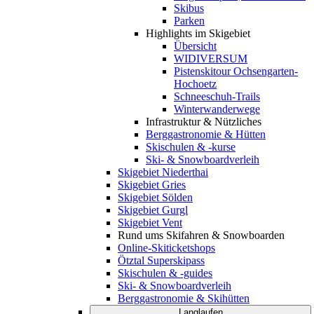
Skibus
Parken
Highlights im Skigebiet
Übersicht
WIDIVERSUM
Pistenskitour Ochsengarten-
Hochoetz
Schneeschuh-Trails
Winterwanderwege
Infrastruktur & Nützliches
Berggastronomie & Hütten
Skischulen & -kurse
Ski- & Snowboardverleih
Skigebiet Niederthai
Skigebiet Gries
Skigebiet Sölden
Skigebiet Gurgl
Skigebiet Vent
Rund ums Skifahren & Snowboarden
Online-Skiticketshops
Ötztal Superskipass
Skischulen & -guides
Ski- & Snowboardverleih
Berggastronomie & Skihütten
Langlaufen