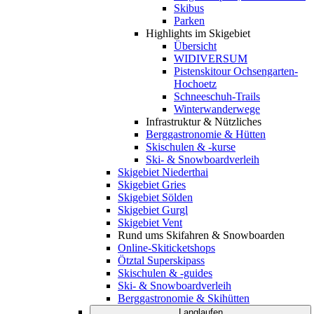
Skibus
Parken
Highlights im Skigebiet
Übersicht
WIDIVERSUM
Pistenskitour Ochsengarten-
Hochoetz
Schneeschuh-Trails
Winterwanderwege
Infrastruktur & Nützliches
Berggastronomie & Hütten
Skischulen & -kurse
Ski- & Snowboardverleih
Skigebiet Niederthai
Skigebiet Gries
Skigebiet Sölden
Skigebiet Gurgl
Skigebiet Vent
Rund ums Skifahren & Snowboarden
Online-Skiticketshops
Ötztal Superskipass
Skischulen & -guides
Ski- & Snowboardverleih
Berggastronomie & Skihütten
Langlaufen