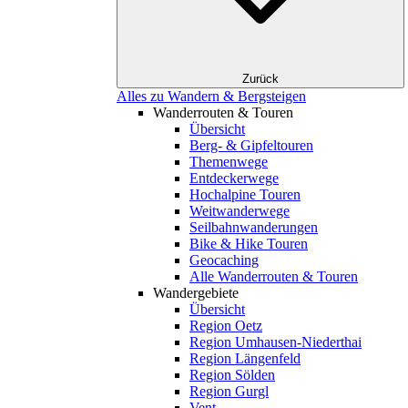
Zurück
Alles zu Wandern & Bergsteigen
Wanderrouten & Touren
Übersicht
Berg- & Gipfeltouren
Themenwege
Entdeckerwege
Hochalpine Touren
Weitwanderwege
Seilbahnwanderungen
Bike & Hike Touren
Geocaching
Alle Wanderrouten & Touren
Wandergebiete
Übersicht
Region Oetz
Region Umhausen-Niederthai
Region Längenfeld
Region Sölden
Region Gurgl
Vent