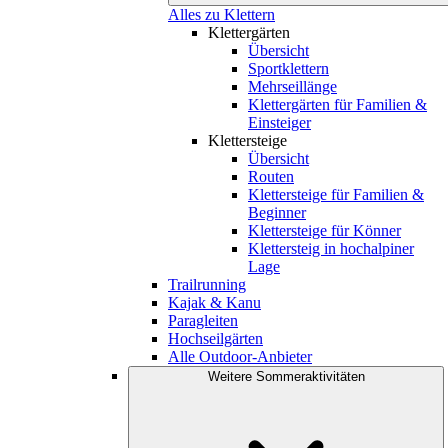
Alles zu Klettern
Klettergärten
Übersicht
Sportklettern
Mehrseillänge
Klettergärten für Familien &
Einsteiger
Klettersteige
Übersicht
Routen
Klettersteige für Familien &
Beginner
Klettersteige für Könner
Klettersteig in hochalpiner
Lage
Trailrunning
Kajak & Kanu
Paragleiten
Hochseilgärten
Alle Outdoor-Anbieter
Weitere Sommeraktivitäten