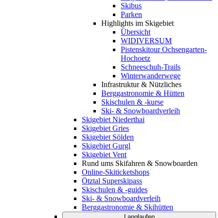
Skibus
Parken
Highlights im Skigebiet
Übersicht
WIDIVERSUM
Pistenskitour Ochsengarten-
Hochoetz
Schneeschuh-Trails
Winterwanderwege
Infrastruktur & Nützliches
Berggastronomie & Hütten
Skischulen & -kurse
Ski- & Snowboardverleih
Skigebiet Niederthai
Skigebiet Gries
Skigebiet Sölden
Skigebiet Gurgl
Skigebiet Vent
Rund ums Skifahren & Snowboarden
Online-Skiticketshops
Ötztal Superskipass
Skischulen & -guides
Ski- & Snowboardverleih
Berggastronomie & Skihütten
Langlaufen