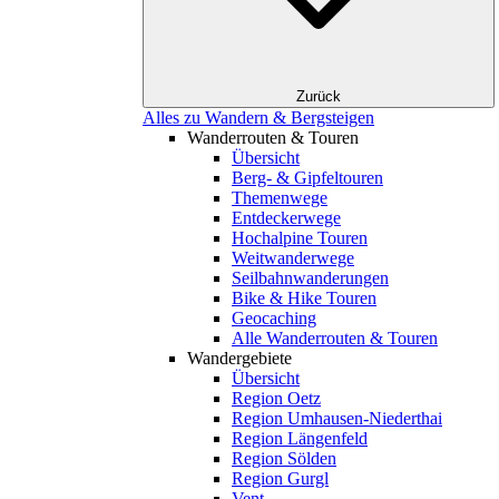
Zurück
Alles zu Wandern & Bergsteigen
Wanderrouten & Touren
Übersicht
Berg- & Gipfeltouren
Themenwege
Entdeckerwege
Hochalpine Touren
Weitwanderwege
Seilbahnwanderungen
Bike & Hike Touren
Geocaching
Alle Wanderrouten & Touren
Wandergebiete
Übersicht
Region Oetz
Region Umhausen-Niederthai
Region Längenfeld
Region Sölden
Region Gurgl
Vent