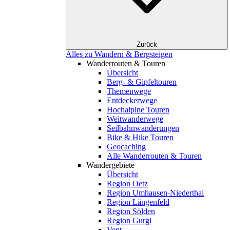
Zurück
Alles zu Wandern & Bergsteigen
Wanderrouten & Touren
Übersicht
Berg- & Gipfeltouren
Themenwege
Entdeckerwege
Hochalpine Touren
Weitwanderwege
Seilbahnwanderungen
Bike & Hike Touren
Geocaching
Alle Wanderrouten & Touren
Wandergebiete
Übersicht
Region Oetz
Region Umhausen-Niederthai
Region Längenfeld
Region Sölden
Region Gurgl
Vent