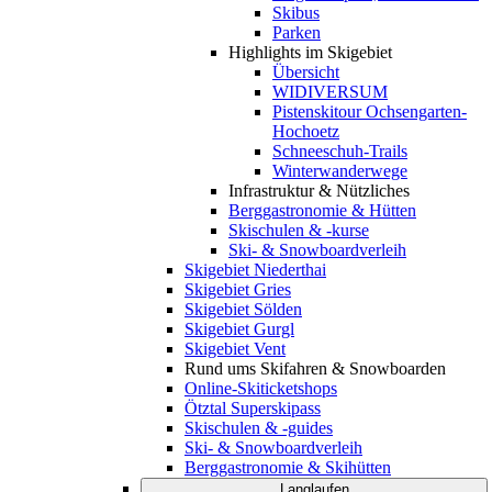
Skibus
Parken
Highlights im Skigebiet
Übersicht
WIDIVERSUM
Pistenskitour Ochsengarten-
Hochoetz
Schneeschuh-Trails
Winterwanderwege
Infrastruktur & Nützliches
Berggastronomie & Hütten
Skischulen & -kurse
Ski- & Snowboardverleih
Skigebiet Niederthai
Skigebiet Gries
Skigebiet Sölden
Skigebiet Gurgl
Skigebiet Vent
Rund ums Skifahren & Snowboarden
Online-Skiticketshops
Ötztal Superskipass
Skischulen & -guides
Ski- & Snowboardverleih
Berggastronomie & Skihütten
Langlaufen