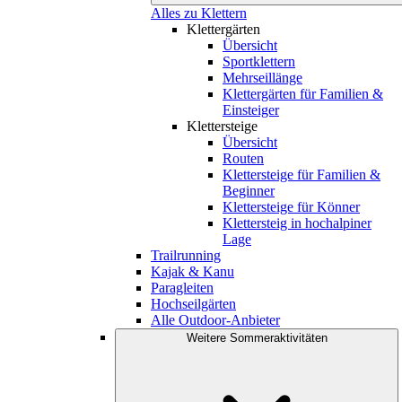
Alles zu Klettern
Klettergärten
Übersicht
Sportklettern
Mehrseillänge
Klettergärten für Familien &
Einsteiger
Klettersteige
Übersicht
Routen
Klettersteige für Familien &
Beginner
Klettersteige für Könner
Klettersteig in hochalpiner
Lage
Trailrunning
Kajak & Kanu
Paragleiten
Hochseilgärten
Alle Outdoor-Anbieter
Weitere Sommeraktivitäten