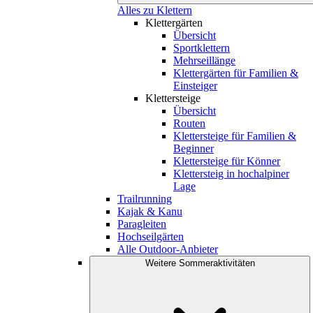
Alles zu Klettern
Klettergärten
Übersicht
Sportklettern
Mehrseillänge
Klettergärten für Familien &
Einsteiger
Klettersteige
Übersicht
Routen
Klettersteige für Familien &
Beginner
Klettersteige für Könner
Klettersteig in hochalpiner
Lage
Trailrunning
Kajak & Kanu
Paragleiten
Hochseilgärten
Alle Outdoor-Anbieter
Weitere Sommeraktivitäten