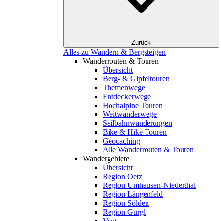
Zurück
Alles zu Wandern & Bergsteigen
Wanderrouten & Touren
Übersicht
Berg- & Gipfeltouren
Themenwege
Entdeckerwege
Hochalpine Touren
Weitwanderwege
Seilbahnwanderungen
Bike & Hike Touren
Geocaching
Alle Wanderrouten & Touren
Wandergebiete
Übersicht
Region Oetz
Region Umhausen-Niederthai
Region Längenfeld
Region Sölden
Region Gurgl
Vent