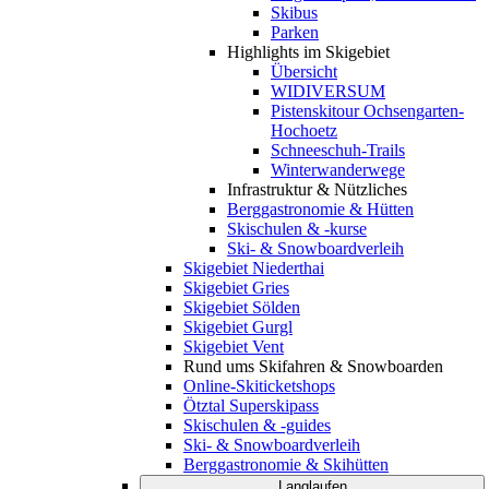
Skibus
Parken
Highlights im Skigebiet
Übersicht
WIDIVERSUM
Pistenskitour Ochsengarten-
Hochoetz
Schneeschuh-Trails
Winterwanderwege
Infrastruktur & Nützliches
Berggastronomie & Hütten
Skischulen & -kurse
Ski- & Snowboardverleih
Skigebiet Niederthai
Skigebiet Gries
Skigebiet Sölden
Skigebiet Gurgl
Skigebiet Vent
Rund ums Skifahren & Snowboarden
Online-Skiticketshops
Ötztal Superskipass
Skischulen & -guides
Ski- & Snowboardverleih
Berggastronomie & Skihütten
Langlaufen