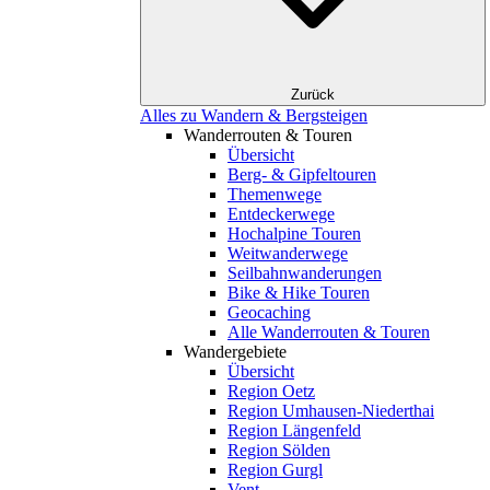
Zurück
Alles zu Wandern & Bergsteigen
Wanderrouten & Touren
Übersicht
Berg- & Gipfeltouren
Themenwege
Entdeckerwege
Hochalpine Touren
Weitwanderwege
Seilbahnwanderungen
Bike & Hike Touren
Geocaching
Alle Wanderrouten & Touren
Wandergebiete
Übersicht
Region Oetz
Region Umhausen-Niederthai
Region Längenfeld
Region Sölden
Region Gurgl
Vent