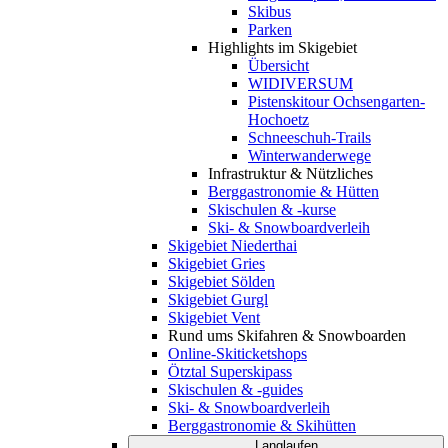
Skibus
Parken
Highlights im Skigebiet
Übersicht
WIDIVERSUM
Pistenskitour Ochsengarten-
Hochoetz
Schneeschuh-Trails
Winterwanderwege
Infrastruktur & Nützliches
Berggastronomie & Hütten
Skischulen & -kurse
Ski- & Snowboardverleih
Skigebiet Niederthai
Skigebiet Gries
Skigebiet Sölden
Skigebiet Gurgl
Skigebiet Vent
Rund ums Skifahren & Snowboarden
Online-Skiticketshops
Ötztal Superskipass
Skischulen & -guides
Ski- & Snowboardverleih
Berggastronomie & Skihütten
Langlaufen