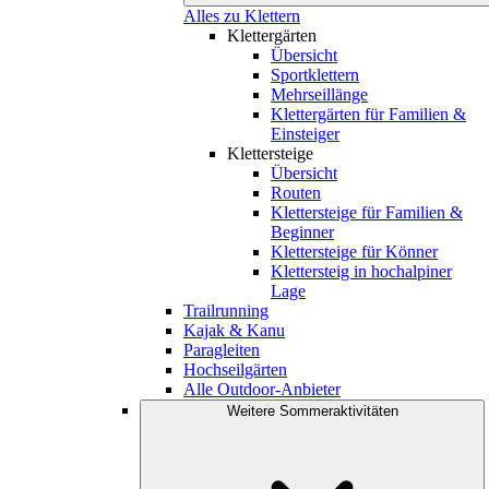
Alles zu Klettern
Klettergärten
Übersicht
Sportklettern
Mehrseillänge
Klettergärten für Familien &
Einsteiger
Klettersteige
Übersicht
Routen
Klettersteige für Familien &
Beginner
Klettersteige für Könner
Klettersteig in hochalpiner
Lage
Trailrunning
Kajak & Kanu
Paragleiten
Hochseilgärten
Alle Outdoor-Anbieter
Weitere Sommeraktivitäten