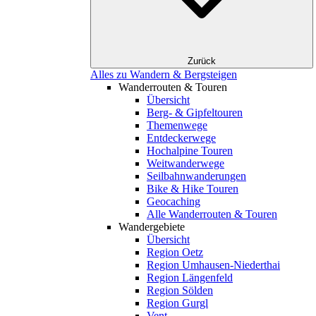
Zurück
Alles zu Wandern & Bergsteigen
Wanderrouten & Touren
Übersicht
Berg- & Gipfeltouren
Themenwege
Entdeckerwege
Hochalpine Touren
Weitwanderwege
Seilbahnwanderungen
Bike & Hike Touren
Geocaching
Alle Wanderrouten & Touren
Wandergebiete
Übersicht
Region Oetz
Region Umhausen-Niederthai
Region Längenfeld
Region Sölden
Region Gurgl
Vent