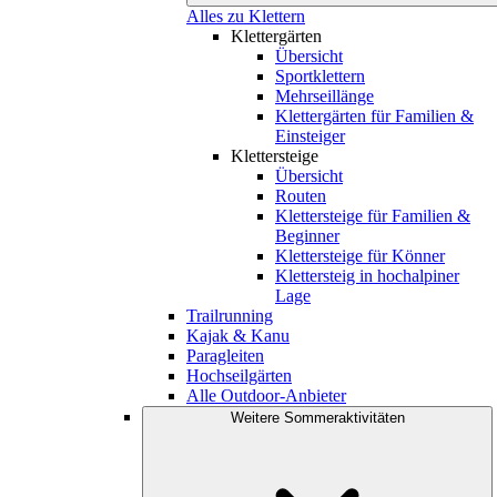
Alles zu Klettern
Klettergärten
Übersicht
Sportklettern
Mehrseillänge
Klettergärten für Familien &
Einsteiger
Klettersteige
Übersicht
Routen
Klettersteige für Familien &
Beginner
Klettersteige für Könner
Klettersteig in hochalpiner
Lage
Trailrunning
Kajak & Kanu
Paragleiten
Hochseilgärten
Alle Outdoor-Anbieter
Weitere Sommeraktivitäten