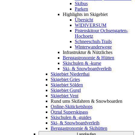
Skibus
Parken
Highlights im Skigebiet
Übersicht
WIDIVERSUM
Pistenskitour Ochsengarten-
Hochoetz
Schneeschuh-Trails
Winterwanderwege
Infrastruktur & Nützliches
Berggastronomie & Hütten
Skischulen & -kurse
Ski- & Snowboardverleih
Skigebiet Niederthai
Skigebiet Gries
Skigebiet Sölden
Skigebiet Gurgl
Skigebiet Vent
Rund ums Skifahren & Snowboarden
Online-Skiticketshops
Ötztal Superskipass
Skischulen & -guides
Ski- & Snowboardverleih
Berggastronomie & Skihütten
Langlaufen