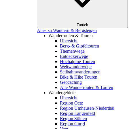
Zurück
Alles zu Wandern & Bergsteigen
Wanderrouten & Touren
Übersicht
Berg- & Gipfeltouren
Themenwege
Entdeckerwege
Hochalpine Touren
Weitwanderwege
Seilbahnwanderungen
Bike & Hike Touren
Geocaching
Alle Wanderrouten & Touren
Wandergebiete
Übersicht
Region Oetz
Region Umhausen-Niederthai
Region Längenfeld
Region Sölden
Region Gurgl
Vent