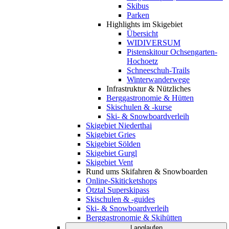
Skibus
Parken
Highlights im Skigebiet
Übersicht
WIDIVERSUM
Pistenskitour Ochsengarten-
Hochoetz
Schneeschuh-Trails
Winterwanderwege
Infrastruktur & Nützliches
Berggastronomie & Hütten
Skischulen & -kurse
Ski- & Snowboardverleih
Skigebiet Niederthai
Skigebiet Gries
Skigebiet Sölden
Skigebiet Gurgl
Skigebiet Vent
Rund ums Skifahren & Snowboarden
Online-Skiticketshops
Ötztal Superskipass
Skischulen & -guides
Ski- & Snowboardverleih
Berggastronomie & Skihütten
Langlaufen