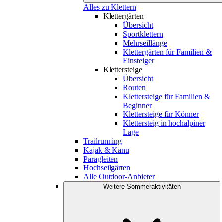
Alles zu Klettern
Klettergärten
Übersicht
Sportklettern
Mehrseillänge
Klettergärten für Familien &
Einsteiger
Klettersteige
Übersicht
Routen
Klettersteige für Familien &
Beginner
Klettersteige für Könner
Klettersteig in hochalpiner
Lage
Trailrunning
Kajak & Kanu
Paragleiten
Hochseilgärten
Alle Outdoor-Anbieter
Weitere Sommeraktivitäten