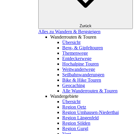
Zurück
Alles zu Wandern & Bergsteigen
Wanderrouten & Touren
Übersicht
Berg- & Gipfeltouren
Themenwege
Entdeckerwege
Hochalpine Touren
Weitwanderwege
Seilbahnwanderungen
Bike & Hike Touren
Geocaching
Alle Wanderrouten & Touren
Wandergebiete
Übersicht
Region Oetz
Region Umhausen-Niederthai
Region Längenfeld
Region Sölden
Region Gurgl
Vent