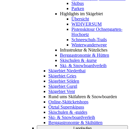
Skibus
Parken
Highlights im Skigebiet
Übersicht
WIDIVERSUM
Pistenskitour Ochsengarten-
Hochoetz
Schneeschuh-Trails
Winterwanderwege
Infrastruktur & Nützliches
Berggastronomie & Hütten
Skischulen & -kurse
Ski- & Snowboardverleih
Skigebiet Niederthai
Skigebiet Gries
Skigebiet Sölden
Skigebiet Gurgl
Skigebiet Vent
Rund ums Skifahren & Snowboarden
Online-Skiticketshops
Ötztal Superskipass
Skischulen & -guides
Ski- & Snowboardverleih
Berggastronomie & Skihütten
Langlaufen