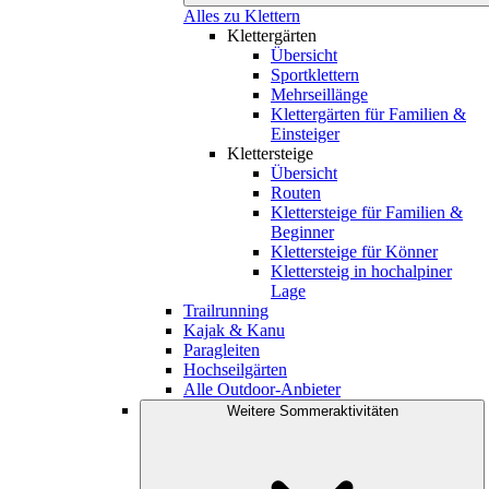
Alles zu Klettern
Klettergärten
Übersicht
Sportklettern
Mehrseillänge
Klettergärten für Familien &
Einsteiger
Klettersteige
Übersicht
Routen
Klettersteige für Familien &
Beginner
Klettersteige für Könner
Klettersteig in hochalpiner
Lage
Trailrunning
Kajak & Kanu
Paragleiten
Hochseilgärten
Alle Outdoor-Anbieter
Weitere Sommeraktivitäten