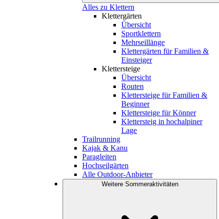
Alles zu Klettern
Klettergärten
Übersicht
Sportklettern
Mehrseillänge
Klettergärten für Familien &
Einsteiger
Klettersteige
Übersicht
Routen
Klettersteige für Familien &
Beginner
Klettersteige für Könner
Klettersteig in hochalpiner
Lage
Trailrunning
Kajak & Kanu
Paragleiten
Hochseilgärten
Alle Outdoor-Anbieter
Weitere Sommeraktivitäten