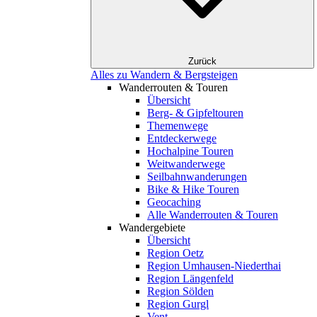
Zurück
Alles zu Wandern & Bergsteigen
Wanderrouten & Touren
Übersicht
Berg- & Gipfeltouren
Themenwege
Entdeckerwege
Hochalpine Touren
Weitwanderwege
Seilbahnwanderungen
Bike & Hike Touren
Geocaching
Alle Wanderrouten & Touren
Wandergebiete
Übersicht
Region Oetz
Region Umhausen-Niederthai
Region Längenfeld
Region Sölden
Region Gurgl
Vent