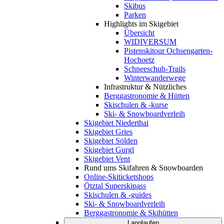
Skibus
Parken
Highlights im Skigebiet
Übersicht
WIDIVERSUM
Pistenskitour Ochsengarten-
Hochoetz
Schneeschuh-Trails
Winterwanderwege
Infrastruktur & Nützliches
Berggastronomie & Hütten
Skischulen & -kurse
Ski- & Snowboardverleih
Skigebiet Niederthai
Skigebiet Gries
Skigebiet Sölden
Skigebiet Gurgl
Skigebiet Vent
Rund ums Skifahren & Snowboarden
Online-Skiticketshops
Ötztal Superskipass
Skischulen & -guides
Ski- & Snowboardverleih
Berggastronomie & Skihütten
Langlaufen