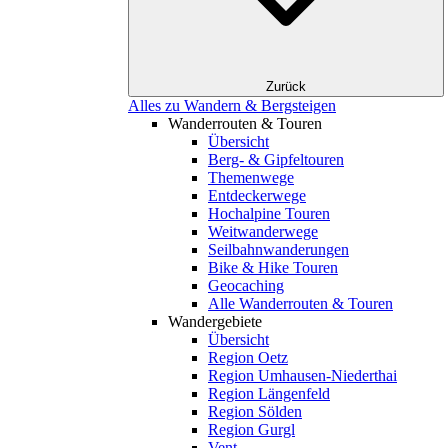
Zurück
Alles zu Wandern & Bergsteigen
Wanderrouten & Touren
Übersicht
Berg- & Gipfeltouren
Themenwege
Entdeckerwege
Hochalpine Touren
Weitwanderwege
Seilbahnwanderungen
Bike & Hike Touren
Geocaching
Alle Wanderrouten & Touren
Wandergebiete
Übersicht
Region Oetz
Region Umhausen-Niederthai
Region Längenfeld
Region Sölden
Region Gurgl
Vent