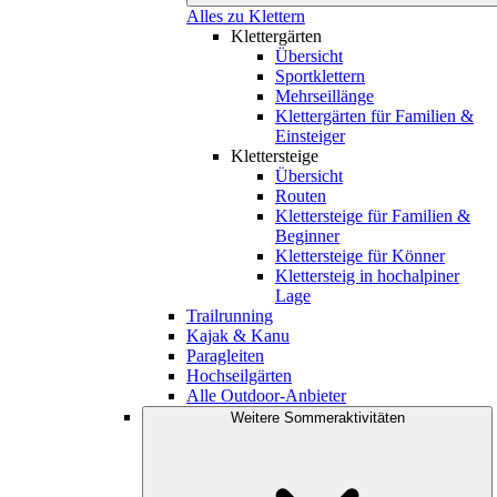
Alles zu Klettern
Klettergärten
Übersicht
Sportklettern
Mehrseillänge
Klettergärten für Familien &
Einsteiger
Klettersteige
Übersicht
Routen
Klettersteige für Familien &
Beginner
Klettersteige für Könner
Klettersteig in hochalpiner
Lage
Trailrunning
Kajak & Kanu
Paragleiten
Hochseilgärten
Alle Outdoor-Anbieter
Weitere Sommeraktivitäten