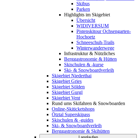
Skibus
Parken
Highlights im Skigebiet
Übersicht
WIDIVERSUM
Pistenskitour Ochsengarten-
Hochoetz
Schneeschuh-Trails
Winterwanderwege
Infrastruktur & Nützliches
Berggastronomie & Hütten
Skischulen & -kurse
Ski- & Snowboardverleih
Skigebiet Niederthai
Skigebiet Gries
Skigebiet Sölden
Skigebiet Gurgl
Skigebiet Vent
Rund ums Skifahren & Snowboarden
Online-Skiticketshops
Ötztal Superskipass
Skischulen & -guides
Ski- & Snowboardverleih
Berggastronomie & Skihütten
Langlaufen