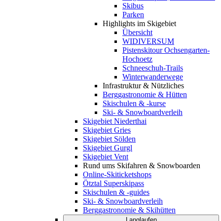
Skibus
Parken
Highlights im Skigebiet
Übersicht
WIDIVERSUM
Pistenskitour Ochsengarten-
Hochoetz
Schneeschuh-Trails
Winterwanderwege
Infrastruktur & Nützliches
Berggastronomie & Hütten
Skischulen & -kurse
Ski- & Snowboardverleih
Skigebiet Niederthai
Skigebiet Gries
Skigebiet Sölden
Skigebiet Gurgl
Skigebiet Vent
Rund ums Skifahren & Snowboarden
Online-Skiticketshops
Ötztal Superskipass
Skischulen & -guides
Ski- & Snowboardverleih
Berggastronomie & Skihütten
Langlaufen