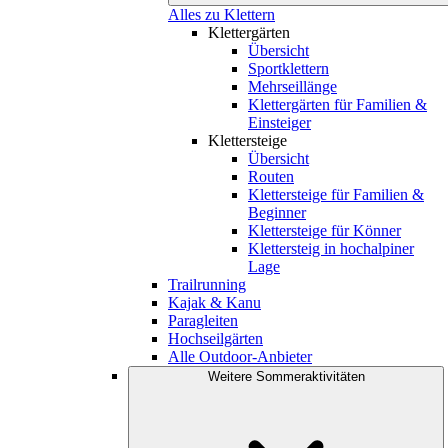
Alles zu Klettern
Klettergärten
Übersicht
Sportklettern
Mehrseillänge
Klettergärten für Familien &
Einsteiger
Klettersteige
Übersicht
Routen
Klettersteige für Familien &
Beginner
Klettersteige für Könner
Klettersteig in hochalpiner
Lage
Trailrunning
Kajak & Kanu
Paragleiten
Hochseilgärten
Alle Outdoor-Anbieter
Weitere Sommeraktivitäten