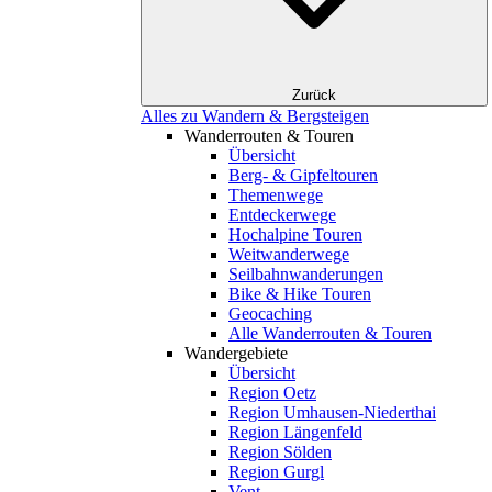
Zurück
Alles zu Wandern & Bergsteigen
Wanderrouten & Touren
Übersicht
Berg- & Gipfeltouren
Themenwege
Entdeckerwege
Hochalpine Touren
Weitwanderwege
Seilbahnwanderungen
Bike & Hike Touren
Geocaching
Alle Wanderrouten & Touren
Wandergebiete
Übersicht
Region Oetz
Region Umhausen-Niederthai
Region Längenfeld
Region Sölden
Region Gurgl
Vent