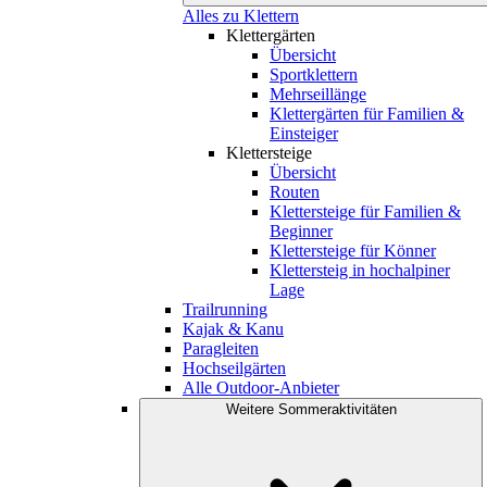
Alles zu Klettern
Klettergärten
Übersicht
Sportklettern
Mehrseillänge
Klettergärten für Familien &
Einsteiger
Klettersteige
Übersicht
Routen
Klettersteige für Familien &
Beginner
Klettersteige für Könner
Klettersteig in hochalpiner
Lage
Trailrunning
Kajak & Kanu
Paragleiten
Hochseilgärten
Alle Outdoor-Anbieter
Weitere Sommeraktivitäten