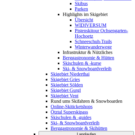
Skibus
Parken
Highlights im Skigebiet
Übersicht
WIDIVERSUM
Pistenskitour Ochsengarten-
Hochoetz
Schneeschuh-Trails
Winterwanderwege
Infrastruktur & Nützliches
Berggastronomie & Hütten
Skischulen & -kurse
Ski- & Snowboardverleih
Skigebiet Niederthai
Skigebiet Gries
Skigebiet Sölden
Skigebiet Gurgl
Skigebiet Vent
Rund ums Skifahren & Snowboarden
Online-Skiticketshops
Ötztal Superskipass
Skischulen & -guides
Ski- & Snowboardverleih
Berggastronomie & Skihütten
Langlaufen