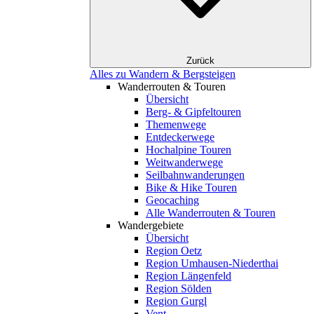
Zurück
Alles zu Wandern & Bergsteigen
Wanderrouten & Touren
Übersicht
Berg- & Gipfeltouren
Themenwege
Entdeckerwege
Hochalpine Touren
Weitwanderwege
Seilbahnwanderungen
Bike & Hike Touren
Geocaching
Alle Wanderrouten & Touren
Wandergebiete
Übersicht
Region Oetz
Region Umhausen-Niederthai
Region Längenfeld
Region Sölden
Region Gurgl
Vent