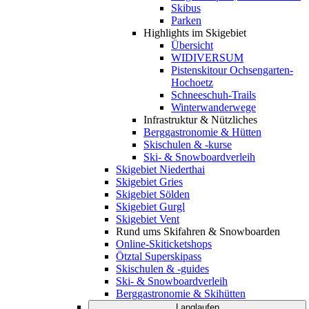
Skibus
Parken
Highlights im Skigebiet
Übersicht
WIDIVERSUM
Pistenskitour Ochsengarten-
Hochoetz
Schneeschuh-Trails
Winterwanderwege
Infrastruktur & Nützliches
Berggastronomie & Hütten
Skischulen & -kurse
Ski- & Snowboardverleih
Skigebiet Niederthai
Skigebiet Gries
Skigebiet Sölden
Skigebiet Gurgl
Skigebiet Vent
Rund ums Skifahren & Snowboarden
Online-Skiticketshops
Ötztal Superskipass
Skischulen & -guides
Ski- & Snowboardverleih
Berggastronomie & Skihütten
Langlaufen