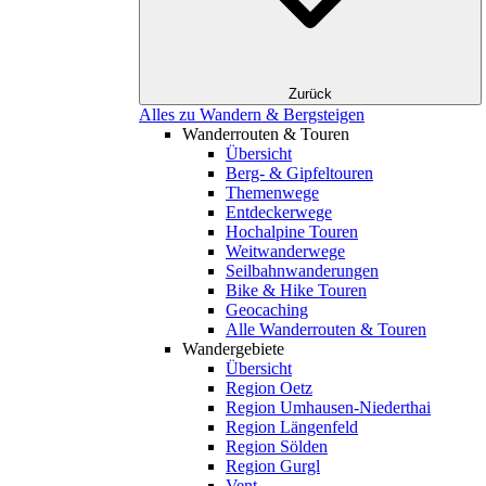
Zurück
Alles zu Wandern & Bergsteigen
Wanderrouten & Touren
Übersicht
Berg- & Gipfeltouren
Themenwege
Entdeckerwege
Hochalpine Touren
Weitwanderwege
Seilbahnwanderungen
Bike & Hike Touren
Geocaching
Alle Wanderrouten & Touren
Wandergebiete
Übersicht
Region Oetz
Region Umhausen-Niederthai
Region Längenfeld
Region Sölden
Region Gurgl
Vent