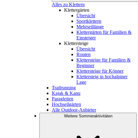
Alles zu Klettern
Klettergärten
Übersicht
Sportklettern
Mehrseillänge
Klettergärten für Familien &
Einsteiger
Klettersteige
Übersicht
Routen
Klettersteige für Familien &
Beginner
Klettersteige für Könner
Klettersteig in hochalpiner
Lage
Trailrunning
Kajak & Kanu
Paragleiten
Hochseilgärten
Alle Outdoor-Anbieter
Weitere Sommeraktivitäten