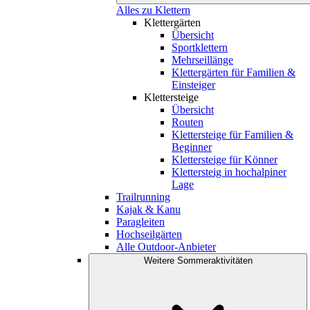
Alles zu Klettern
Klettergärten
Übersicht
Sportklettern
Mehrseillänge
Klettergärten für Familien &
Einsteiger
Klettersteige
Übersicht
Routen
Klettersteige für Familien &
Beginner
Klettersteige für Könner
Klettersteig in hochalpiner
Lage
Trailrunning
Kajak & Kanu
Paragleiten
Hochseilgärten
Alle Outdoor-Anbieter
Weitere Sommeraktivitäten