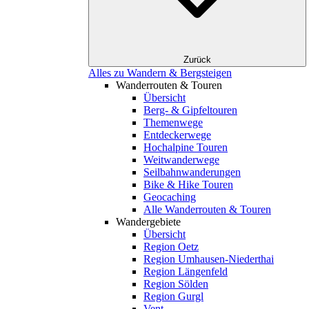
Zurück
Alles zu Wandern & Bergsteigen
Wanderrouten & Touren
Übersicht
Berg- & Gipfeltouren
Themenwege
Entdeckerwege
Hochalpine Touren
Weitwanderwege
Seilbahnwanderungen
Bike & Hike Touren
Geocaching
Alle Wanderrouten & Touren
Wandergebiete
Übersicht
Region Oetz
Region Umhausen-Niederthai
Region Längenfeld
Region Sölden
Region Gurgl
Vent