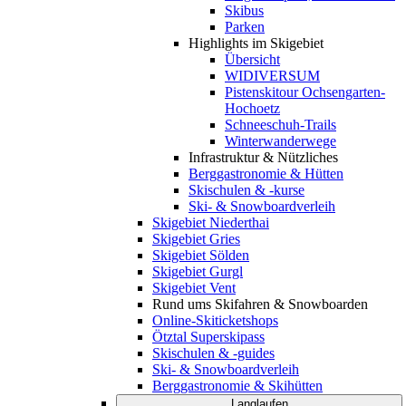
Skibus
Parken
Highlights im Skigebiet
Übersicht
WIDIVERSUM
Pistenskitour Ochsengarten-
Hochoetz
Schneeschuh-Trails
Winterwanderwege
Infrastruktur & Nützliches
Berggastronomie & Hütten
Skischulen & -kurse
Ski- & Snowboardverleih
Skigebiet Niederthai
Skigebiet Gries
Skigebiet Sölden
Skigebiet Gurgl
Skigebiet Vent
Rund ums Skifahren & Snowboarden
Online-Skiticketshops
Ötztal Superskipass
Skischulen & -guides
Ski- & Snowboardverleih
Berggastronomie & Skihütten
Langlaufen