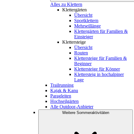
Alles zu Klettern
Klettergärten
Übersicht
Sportklettern
Mehrseillänge
Klettergärten für Familien &
Einsteiger
Klettersteige
Übersicht
Routen
Klettersteige für Familien &
Beginner
Klettersteige für Könner
Klettersteig in hochalpiner
Lage
Trailrunning
Kajak & Kanu
Paragleiten
Hochseilgärten
Alle Outdoor-Anbieter
Weitere Sommeraktivitäten