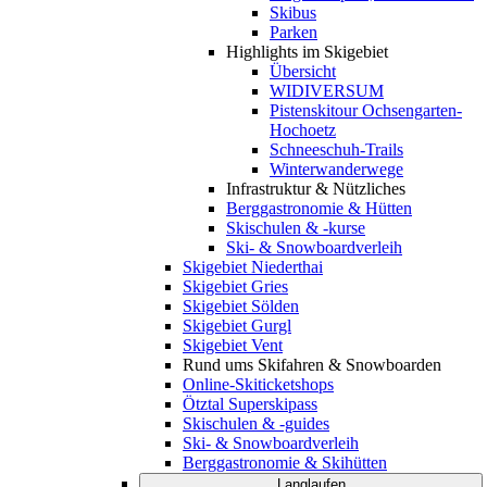
Skibus
Parken
Highlights im Skigebiet
Übersicht
WIDIVERSUM
Pistenskitour Ochsengarten-
Hochoetz
Schneeschuh-Trails
Winterwanderwege
Infrastruktur & Nützliches
Berggastronomie & Hütten
Skischulen & -kurse
Ski- & Snowboardverleih
Skigebiet Niederthai
Skigebiet Gries
Skigebiet Sölden
Skigebiet Gurgl
Skigebiet Vent
Rund ums Skifahren & Snowboarden
Online-Skiticketshops
Ötztal Superskipass
Skischulen & -guides
Ski- & Snowboardverleih
Berggastronomie & Skihütten
Langlaufen