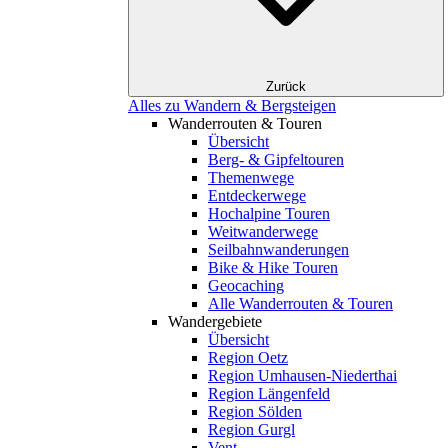
Zurück
Alles zu Wandern & Bergsteigen
Wanderrouten & Touren
Übersicht
Berg- & Gipfeltouren
Themenwege
Entdeckerwege
Hochalpine Touren
Weitwanderwege
Seilbahnwanderungen
Bike & Hike Touren
Geocaching
Alle Wanderrouten & Touren
Wandergebiete
Übersicht
Region Oetz
Region Umhausen-Niederthai
Region Längenfeld
Region Sölden
Region Gurgl
Vent