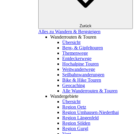
Zurück
Alles zu Wandern & Bergsteigen
Wanderrouten & Touren
Übersicht
Berg- & Gipfeltouren
Themenwege
Entdeckerwege
Hochalpine Touren
Weitwanderwege
Seilbahnwanderungen
Bike & Hike Touren
Geocaching
Alle Wanderrouten & Touren
Wandergebiete
Übersicht
Region Oetz
Region Umhausen-Niederthai
Region Längenfeld
Region Sölden
Region Gurgl
Vent