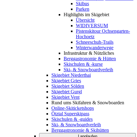
Skibus
Parken
Highlights im Skigebiet
Übersicht
WIDIVERSUM
Pistenskitour Ochsengarten-
Hochoetz
Schneeschuh-Trails
Winterwanderwege
Infrastruktur & Nützliches
Berggastronomie & Hütten
Skischulen & -kurse
Ski- & Snowboardverleih
Skigebiet Niederthai
Skigebiet Gries
Skigebiet Sölden
Skigebiet Gurgl
Skigebiet Vent
Rund ums Skifahren & Snowboarden
Online-Skiticketshops
Ötztal Superskipass
Skischulen & -guides
Ski- & Snowboardverleih
Berggastronomie & Skihütten
Langlaufen