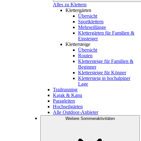
Alles zu Klettern
Klettergärten
Übersicht
Sportklettern
Mehrseillänge
Klettergärten für Familien &
Einsteiger
Klettersteige
Übersicht
Routen
Klettersteige für Familien &
Beginner
Klettersteige für Könner
Klettersteig in hochalpiner
Lage
Trailrunning
Kajak & Kanu
Paragleiten
Hochseilgärten
Alle Outdoor-Anbieter
Weitere Sommeraktivitäten