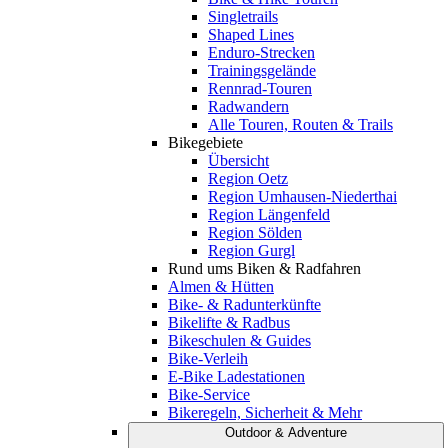
Singletrails
Shaped Lines
Enduro-Strecken
Trainingsgelände
Rennrad-Touren
Radwandern
Alle Touren, Routen & Trails
Bikegebiete
Übersicht
Region Oetz
Region Umhausen-Niederthai
Region Längenfeld
Region Sölden
Region Gurgl
Rund ums Biken & Radfahren
Almen & Hütten
Bike- & Radunterkünfte
Bikelifte & Radbus
Bikeschulen & Guides
Bike-Verleih
E-Bike Ladestationen
Bike-Service
Bikeregeln, Sicherheit & Mehr
Outdoor & Adventure