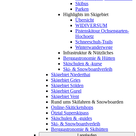
Skibus
Parken
Highlights im Skigebiet
Übersicht
WIDIVERSUM
Pistenskitour Ochsengarten-
Hochoetz
Schneeschuh-Trails
Winterwanderwege
Infrastruktur & Nützliches
Berggastronomie & Hütten
Skischulen & -kurse
Ski- & Snowboardverleih
Skigebiet Niederthai
Skigebiet Gries
Skigebiet Sölden
Skigebiet Gurgl
Skigebiet Vent
Rund ums Skifahren & Snowboarden
Online-Skiticketshops
Ötztal Superskipass
Skischulen & -guides
Ski- & Snowboardverleih
Berggastronomie & Skihütten
Langlaufen