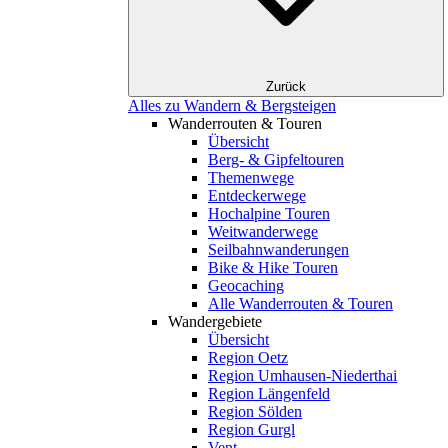
Zurück
Alles zu Wandern & Bergsteigen
Wanderrouten & Touren
Übersicht
Berg- & Gipfeltouren
Themenwege
Entdeckerwege
Hochalpine Touren
Weitwanderwege
Seilbahnwanderungen
Bike & Hike Touren
Geocaching
Alle Wanderrouten & Touren
Wandergebiete
Übersicht
Region Oetz
Region Umhausen-Niederthai
Region Längenfeld
Region Sölden
Region Gurgl
Vent