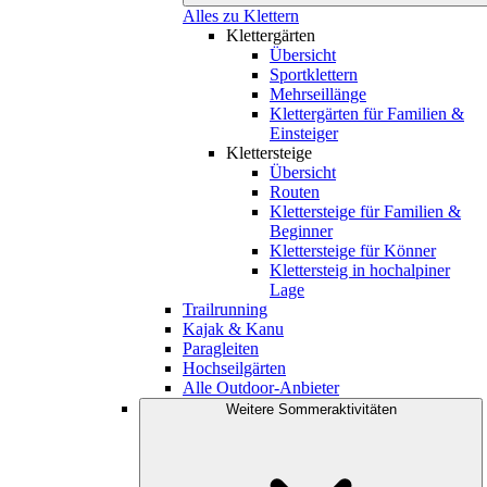
Alles zu Klettern
Klettergärten
Übersicht
Sportklettern
Mehrseillänge
Klettergärten für Familien &
Einsteiger
Klettersteige
Übersicht
Routen
Klettersteige für Familien &
Beginner
Klettersteige für Könner
Klettersteig in hochalpiner
Lage
Trailrunning
Kajak & Kanu
Paragleiten
Hochseilgärten
Alle Outdoor-Anbieter
Weitere Sommeraktivitäten