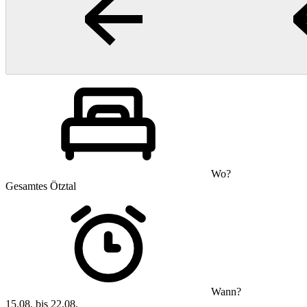
Wo?
Gesamtes Ötztal
Wann?
15.08. bis 22.08.