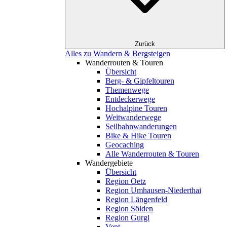
Zurück
Alles zu Wandern & Bergsteigen
Wanderrouten & Touren
Übersicht
Berg- & Gipfeltouren
Themenwege
Entdeckerwege
Hochalpine Touren
Weitwanderwege
Seilbahnwanderungen
Bike & Hike Touren
Geocaching
Alle Wanderrouten & Touren
Wandergebiete
Übersicht
Region Oetz
Region Umhausen-Niederthai
Region Längenfeld
Region Sölden
Region Gurgl
Vent