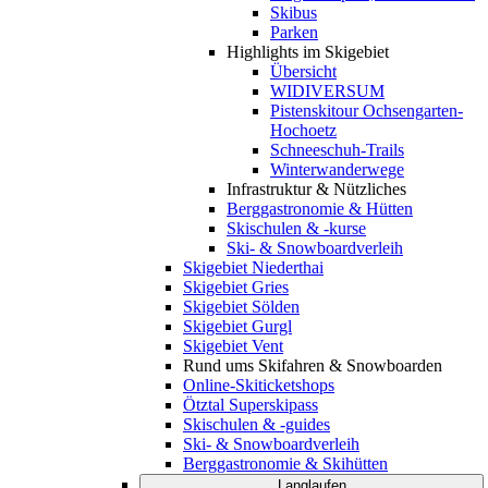
Skibus
Parken
Highlights im Skigebiet
Übersicht
WIDIVERSUM
Pistenskitour Ochsengarten-
Hochoetz
Schneeschuh-Trails
Winterwanderwege
Infrastruktur & Nützliches
Berggastronomie & Hütten
Skischulen & -kurse
Ski- & Snowboardverleih
Skigebiet Niederthai
Skigebiet Gries
Skigebiet Sölden
Skigebiet Gurgl
Skigebiet Vent
Rund ums Skifahren & Snowboarden
Online-Skiticketshops
Ötztal Superskipass
Skischulen & -guides
Ski- & Snowboardverleih
Berggastronomie & Skihütten
Langlaufen