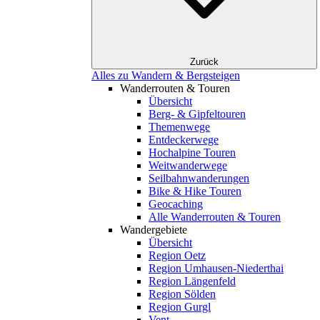
Zurück
Alles zu Wandern & Bergsteigen
Wanderrouten & Touren
Übersicht
Berg- & Gipfeltouren
Themenwege
Entdeckerwege
Hochalpine Touren
Weitwanderwege
Seilbahnwanderungen
Bike & Hike Touren
Geocaching
Alle Wanderrouten & Touren
Wandergebiete
Übersicht
Region Oetz
Region Umhausen-Niederthai
Region Längenfeld
Region Sölden
Region Gurgl
Vent