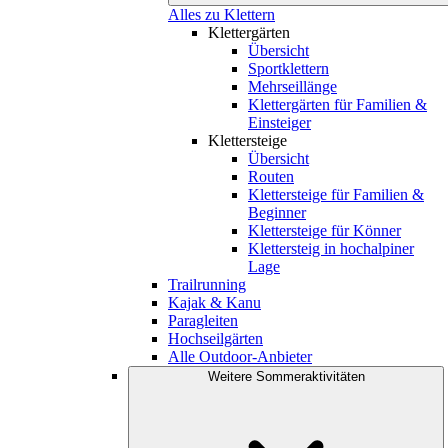
Alles zu Klettern
Klettergärten
Übersicht
Sportklettern
Mehrseillänge
Klettergärten für Familien &
Einsteiger
Klettersteige
Übersicht
Routen
Klettersteige für Familien &
Beginner
Klettersteige für Könner
Klettersteig in hochalpiner
Lage
Trailrunning
Kajak & Kanu
Paragleiten
Hochseilgärten
Alle Outdoor-Anbieter
Weitere Sommeraktivitäten