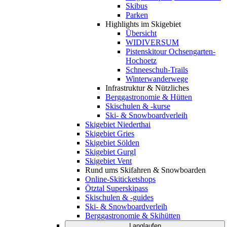
Skibus
Parken
Highlights im Skigebiet
Übersicht
WIDIVERSUM
Pistenskitour Ochsengarten-
Hochoetz
Schneeschuh-Trails
Winterwanderwege
Infrastruktur & Nützliches
Berggastronomie & Hütten
Skischulen & -kurse
Ski- & Snowboardverleih
Skigebiet Niederthai
Skigebiet Gries
Skigebiet Sölden
Skigebiet Gurgl
Skigebiet Vent
Rund ums Skifahren & Snowboarden
Online-Skiticketshops
Ötztal Superskipass
Skischulen & -guides
Ski- & Snowboardverleih
Berggastronomie & Skihütten
Langlaufen