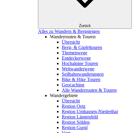
Zurück
Alles zu Wandern & Bergsteigen
Wanderrouten & Touren
Übersicht
Berg- & Gipfeltouren
Themenwege
Entdeckerwege
Hochalpine Touren
Weitwanderwege
Seilbahnwanderungen
Bike & Hike Touren
Geocaching
Alle Wanderrouten & Touren
Wandergebiete
Übersicht
Region Oetz
Region Umhausen-Niederthai
Region Längenfeld
Region Sölden
Region Gurgl
Vent