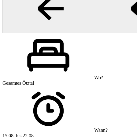
Wo?
Gesamtes Ötztal
Wann?
15.08. bis 22.08.