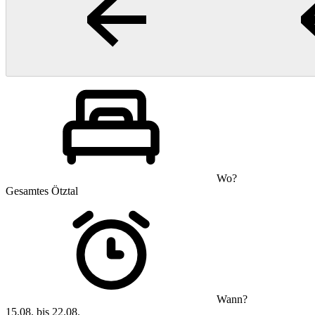
Wo?
Gesamtes Ötztal
Wann?
15.08. bis 22.08.