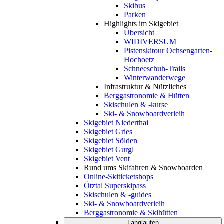
Skibus
Parken
Highlights im Skigebiet
Übersicht
WIDIVERSUM
Pistenskitour Ochsengarten-
Hochoetz
Schneeschuh-Trails
Winterwanderwege
Infrastruktur & Nützliches
Berggastronomie & Hütten
Skischulen & -kurse
Ski- & Snowboardverleih
Skigebiet Niederthai
Skigebiet Gries
Skigebiet Sölden
Skigebiet Gurgl
Skigebiet Vent
Rund ums Skifahren & Snowboarden
Online-Skiticketshops
Ötztal Superskipass
Skischulen & -guides
Ski- & Snowboardverleih
Berggastronomie & Skihütten
Langlaufen