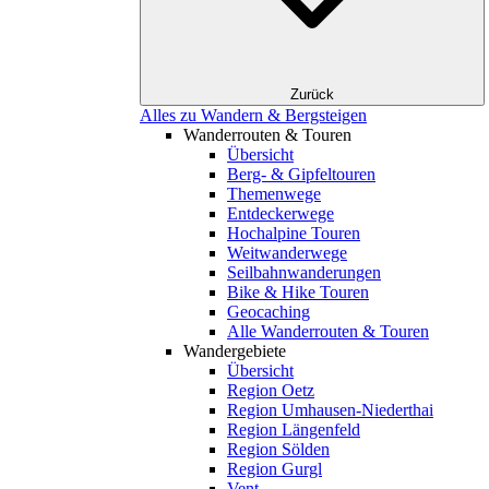
Zurück
Alles zu Wandern & Bergsteigen
Wanderrouten & Touren
Übersicht
Berg- & Gipfeltouren
Themenwege
Entdeckerwege
Hochalpine Touren
Weitwanderwege
Seilbahnwanderungen
Bike & Hike Touren
Geocaching
Alle Wanderrouten & Touren
Wandergebiete
Übersicht
Region Oetz
Region Umhausen-Niederthai
Region Längenfeld
Region Sölden
Region Gurgl
Vent