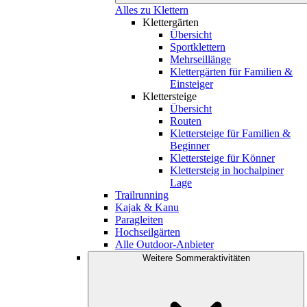
Alles zu Klettern
Klettergärten
Übersicht
Sportklettern
Mehrseillänge
Klettergärten für Familien &
Einsteiger
Klettersteige
Übersicht
Routen
Klettersteige für Familien &
Beginner
Klettersteige für Könner
Klettersteig in hochalpiner
Lage
Trailrunning
Kajak & Kanu
Paragleiten
Hochseilgärten
Alle Outdoor-Anbieter
Weitere Sommeraktivitäten