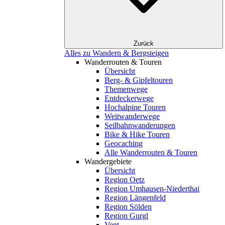
Zurück
Alles zu Wandern & Bergsteigen
Wanderrouten & Touren
Übersicht
Berg- & Gipfeltouren
Themenwege
Entdeckerwege
Hochalpine Touren
Weitwanderwege
Seilbahnwanderungen
Bike & Hike Touren
Geocaching
Alle Wanderrouten & Touren
Wandergebiete
Übersicht
Region Oetz
Region Umhausen-Niederthai
Region Längenfeld
Region Sölden
Region Gurgl
Vent