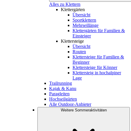
Alles zu Klettern
Klettergärten
Übersicht
Sportklettern
Mehrseillänge
Klettergärten für Familien &
Einsteiger
Klettersteige
Übersicht
Routen
Klettersteige für Familien &
Beginner
Klettersteige für Könner
Klettersteig in hochalpiner
Lage
Trailrunning
Kajak & Kanu
Paragleiten
Hochseilgärten
Alle Outdoor-Anbieter
Weitere Sommeraktivitäten