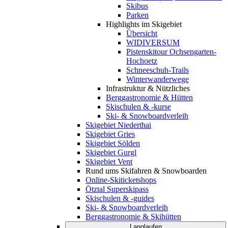
Skibus
Parken
Highlights im Skigebiet
Übersicht
WIDIVERSUM
Pistenskitour Ochsengarten-
Hochoetz
Schneeschuh-Trails
Winterwanderwege
Infrastruktur & Nützliches
Berggastronomie & Hütten
Skischulen & -kurse
Ski- & Snowboardverleih
Skigebiet Niederthai
Skigebiet Gries
Skigebiet Sölden
Skigebiet Gurgl
Skigebiet Vent
Rund ums Skifahren & Snowboarden
Online-Skiticketshops
Ötztal Superskipass
Skischulen & -guides
Ski- & Snowboardverleih
Berggastronomie & Skihütten
Langlaufen