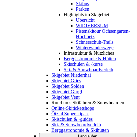
Skibus
Parken
Highlights im Skigebiet
Übersicht
WIDIVERSUM
Pistenskitour Ochsengarten-
Hochoetz
Schneeschuh-Trails
Winterwanderwege
Infrastruktur & Nützliches
Berggastronomie & Hütten
Skischulen & -kurse
Ski- & Snowboardverleih
Skigebiet Niederthai
Skigebiet Gries
Skigebiet Sölden
Skigebiet Gurgl
Skigebiet Vent
Rund ums Skifahren & Snowboarden
Online-Skiticketshops
Ötztal Superskipass
Skischulen & -guides
Ski- & Snowboardverleih
Berggastronomie & Skihütten
Langlaufen