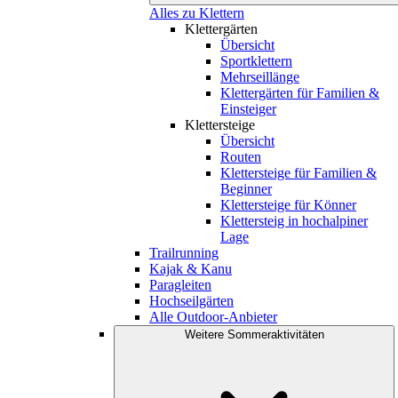
Alles zu Klettern
Klettergärten
Übersicht
Sportklettern
Mehrseillänge
Klettergärten für Familien &
Einsteiger
Klettersteige
Übersicht
Routen
Klettersteige für Familien &
Beginner
Klettersteige für Könner
Klettersteig in hochalpiner
Lage
Trailrunning
Kajak & Kanu
Paragleiten
Hochseilgärten
Alle Outdoor-Anbieter
Weitere Sommeraktivitäten