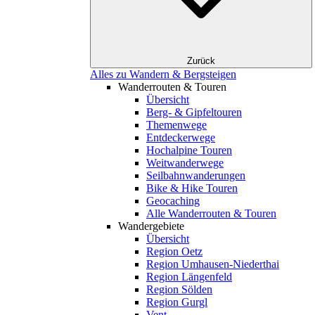
Zurück
Alles zu Wandern & Bergsteigen
Wanderrouten & Touren
Übersicht
Berg- & Gipfeltouren
Themenwege
Entdeckerwege
Hochalpine Touren
Weitwanderwege
Seilbahnwanderungen
Bike & Hike Touren
Geocaching
Alle Wanderrouten & Touren
Wandergebiete
Übersicht
Region Oetz
Region Umhausen-Niederthai
Region Längenfeld
Region Sölden
Region Gurgl
Vent