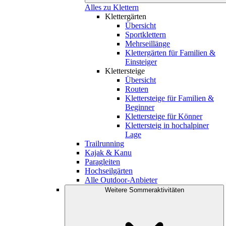
Alles zu Klettern
Klettergärten
Übersicht
Sportklettern
Mehrseillänge
Klettergärten für Familien &
Einsteiger
Klettersteige
Übersicht
Routen
Klettersteige für Familien &
Beginner
Klettersteige für Könner
Klettersteig in hochalpiner
Lage
Trailrunning
Kajak & Kanu
Paragleiten
Hochseilgärten
Alle Outdoor-Anbieter
Weitere Sommeraktivitäten