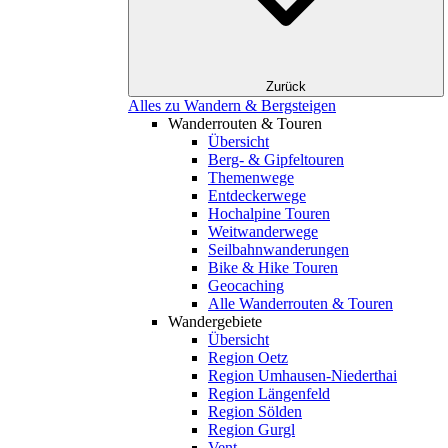
Zurück
Alles zu Wandern & Bergsteigen
Wanderrouten & Touren
Übersicht
Berg- & Gipfeltouren
Themenwege
Entdeckerwege
Hochalpine Touren
Weitwanderwege
Seilbahnwanderungen
Bike & Hike Touren
Geocaching
Alle Wanderrouten & Touren
Wandergebiete
Übersicht
Region Oetz
Region Umhausen-Niederthai
Region Längenfeld
Region Sölden
Region Gurgl
Vent