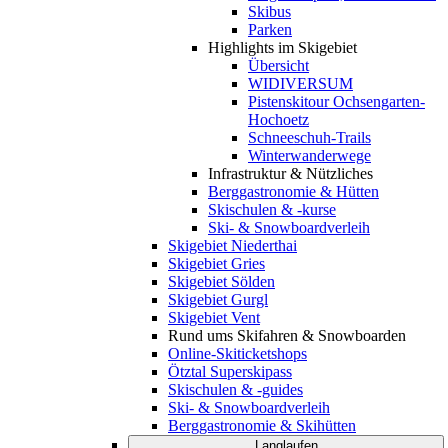
Skibus
Parken
Highlights im Skigebiet
Übersicht
WIDIVERSUM
Pistenskitour Ochsengarten-
Hochoetz
Schneeschuh-Trails
Winterwanderwege
Infrastruktur & Nützliches
Berggastronomie & Hütten
Skischulen & -kurse
Ski- & Snowboardverleih
Skigebiet Niederthai
Skigebiet Gries
Skigebiet Sölden
Skigebiet Gurgl
Skigebiet Vent
Rund ums Skifahren & Snowboarden
Online-Skiticketshops
Ötztal Superskipass
Skischulen & -guides
Ski- & Snowboardverleih
Berggastronomie & Skihütten
Langlaufen