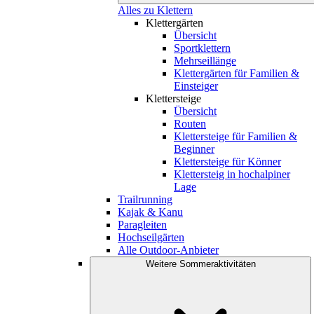
Alles zu Klettern
Klettergärten
Übersicht
Sportklettern
Mehrseillänge
Klettergärten für Familien &
Einsteiger
Klettersteige
Übersicht
Routen
Klettersteige für Familien &
Beginner
Klettersteige für Könner
Klettersteig in hochalpiner
Lage
Trailrunning
Kajak & Kanu
Paragleiten
Hochseilgärten
Alle Outdoor-Anbieter
Weitere Sommeraktivitäten