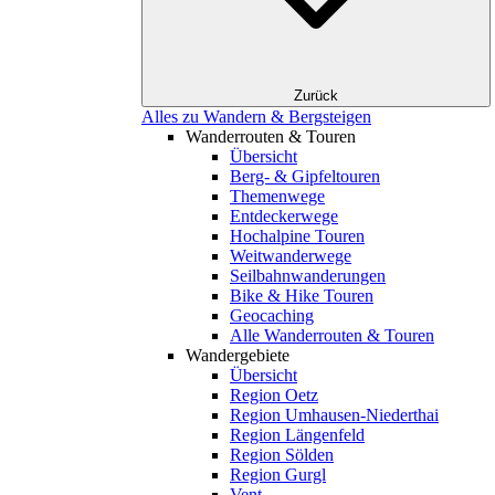
Zurück
Alles zu Wandern & Bergsteigen
Wanderrouten & Touren
Übersicht
Berg- & Gipfeltouren
Themenwege
Entdeckerwege
Hochalpine Touren
Weitwanderwege
Seilbahnwanderungen
Bike & Hike Touren
Geocaching
Alle Wanderrouten & Touren
Wandergebiete
Übersicht
Region Oetz
Region Umhausen-Niederthai
Region Längenfeld
Region Sölden
Region Gurgl
Vent