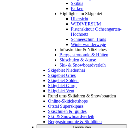
Skibus
Parken
Highlights im Skigebiet
Übersicht
WIDIVERSUM
Pistenskitour Ochsengarten-
Hochoetz
Schneeschuh-Trails
Winterwanderwege
Infrastruktur & Nützliches
Berggastronomie & Hütten
Skischulen & -kurse
Ski- & Snowboardverleih
Skigebiet Niederthai
Skigebiet Gries
Skigebiet Sölden
Skigebiet Gurgl
Skigebiet Vent
Rund ums Skifahren & Snowboarden
Online-Skiticketshops
Ötztal Superskipass
Skischulen & -guides
Ski- & Snowboardverleih
Berggastronomie & Skihütten
Langlaufen