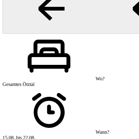
Wo?
Gesamtes Ötztal
Wann?
15.08. bis 22.08.