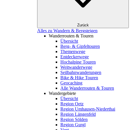
Zurück
Alles zu Wandern & Bergsteigen
Wanderrouten & Touren
Übersicht
Berg- & Gipfeltouren
Themenwege
Entdeckerwege
Hochalpine Touren
Weitwanderwege
Seilbahnwanderungen
Bike & Hike Touren
Geocaching
Alle Wanderrouten & Touren
Wandergebiete
Übersicht
Region Oetz
Region Umhausen-Niederthai
Region Längenfeld
Region Sölden
Region Gurgl
Vent