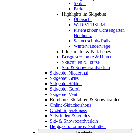
Skibus
Parken
Highlights im Skigebiet
Übersicht
WIDIVERSUM
Pistenskitour Ochsengarten-
Hochoetz
Schneeschuh-Trails
Winterwanderwege
Infrastruktur & Nützliches
Berggastronomie & Hütten
Skischulen & -kurse
Ski- & Snowboardverleih
Skigebiet Niederthai
Skigebiet Gries
Skigebiet Sölden
Skigebiet Gurgl
Skigebiet Vent
Rund ums Skifahren & Snowboarden
Online-Skiticketshops
Ötztal Superskipass
Skischulen & -guides
Ski- & Snowboardverleih
Berggastronomie & Skihütten
Langlaufen