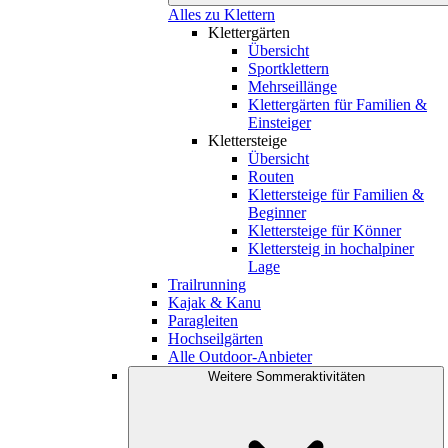
Alles zu Klettern
Klettergärten
Übersicht
Sportklettern
Mehrseillänge
Klettergärten für Familien &
Einsteiger
Klettersteige
Übersicht
Routen
Klettersteige für Familien &
Beginner
Klettersteige für Könner
Klettersteig in hochalpiner
Lage
Trailrunning
Kajak & Kanu
Paragleiten
Hochseilgärten
Alle Outdoor-Anbieter
Weitere Sommeraktivitäten