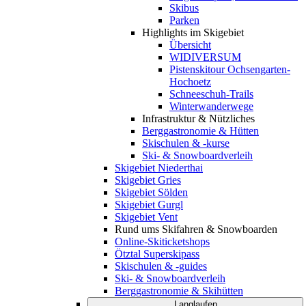
Skibus
Parken
Highlights im Skigebiet
Übersicht
WIDIVERSUM
Pistenskitour Ochsengarten-
Hochoetz
Schneeschuh-Trails
Winterwanderwege
Infrastruktur & Nützliches
Berggastronomie & Hütten
Skischulen & -kurse
Ski- & Snowboardverleih
Skigebiet Niederthai
Skigebiet Gries
Skigebiet Sölden
Skigebiet Gurgl
Skigebiet Vent
Rund ums Skifahren & Snowboarden
Online-Skiticketshops
Ötztal Superskipass
Skischulen & -guides
Ski- & Snowboardverleih
Berggastronomie & Skihütten
Langlaufen