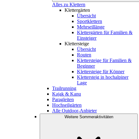
Alles zu Klettern
Klettergärten
Übersicht
Sportklettern
Mehrseillänge
Klettergärten für Familien &
Einsteiger
Klettersteige
Übersicht
Routen
Klettersteige für Familien &
Beginner
Klettersteige für Könner
Klettersteig in hochalpiner
Lage
Trailrunning
Kajak & Kanu
Paragleiten
Hochseilgärten
Alle Outdoor-Anbieter
Weitere Sommeraktivitäten