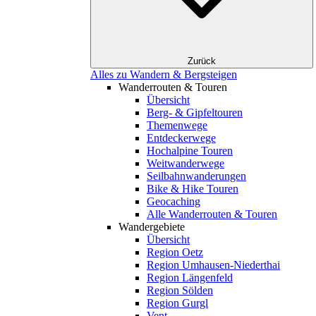
Zurück
Alles zu Wandern & Bergsteigen
Wanderrouten & Touren
Übersicht
Berg- & Gipfeltouren
Themenwege
Entdeckerwege
Hochalpine Touren
Weitwanderwege
Seilbahnwanderungen
Bike & Hike Touren
Geocaching
Alle Wanderrouten & Touren
Wandergebiete
Übersicht
Region Oetz
Region Umhausen-Niederthai
Region Längenfeld
Region Sölden
Region Gurgl
Vent