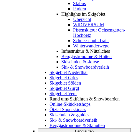
Skibus
Parken
Highlights im Skigebiet
Übersicht
WIDIVERSUM
Pistenskitour Ochsengarten-
Hochoetz
Schneeschuh-Trails
Winterwanderwege
Infrastruktur & Nützliches
Berggastronomie & Hütten
Skischulen & -kurse
Ski- & Snowboardverleih
Skigebiet Niederthai
Skigebiet Gries
Skigebiet Sölden
Skigebiet Gurgl
Skigebiet Vent
Rund ums Skifahren & Snowboarden
Online-Skiticketshops
Ötztal Superskipass
Skischulen & -guides
Ski- & Snowboardverleih
Berggastronomie & Skihütten
Langlaufen