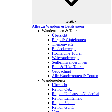
Zurück
Alles zu Wandern & Bergsteigen
Wanderrouten & Touren
Übersicht
Berg- & Gipfeltouren
Themenwege
Entdeckerwege
Hochalpine Touren
Weitwanderwege
Seilbahnwanderungen
Bike & Hike Touren
Geocaching
Alle Wanderrouten & Touren
Wandergebiete
Übersicht
Region Oetz
Region Umhausen-Niederthai
Region Längenfeld
Region Sölden
Region Gurgl
Vent