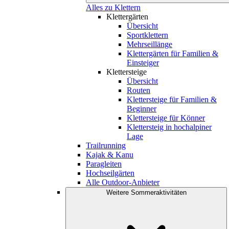
Alles zu Klettern
Klettergärten
Übersicht
Sportklettern
Mehrseillänge
Klettergärten für Familien &
Einsteiger
Klettersteige
Übersicht
Routen
Klettersteige für Familien &
Beginner
Klettersteige für Könner
Klettersteig in hochalpiner
Lage
Trailrunning
Kajak & Kanu
Paragleiten
Hochseilgärten
Alle Outdoor-Anbieter
Weitere Sommeraktivitäten