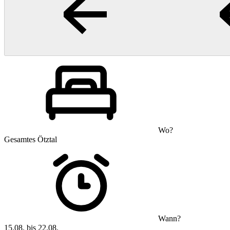
Wo?
Gesamtes Ötztal
Wann?
15.08. bis 22.08.