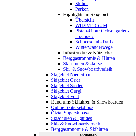
Skibus
Parken
Highlights im Skigebiet
Übersicht
WIDIVERSUM
Pistenskitour Ochsengarten-
Hochoetz
Schneeschuh-Trails
Winterwanderwege
Infrastruktur & Nützliches
Berggastronomie & Hütten
Skischulen & -kurse
Ski- & Snowboardverleih
Skigebiet Niederthai
Skigebiet Gries
Skigebiet Sölden
Skigebiet Gurgl
Skigebiet Vent
Rund ums Skifahren & Snowboarden
Online-Skiticketshops
Ötztal Superskipass
Skischulen & -guides
Ski- & Snowboardverleih
Berggastronomie & Skihütten
Langlaufen