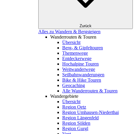
Zurück
Alles zu Wandern & Bergsteigen
Wanderrouten & Touren
Übersicht
Berg- & Gipfeltouren
Themenwege
Entdeckerwege
Hochalpine Touren
Weitwanderwege
Seilbahnwanderungen
Bike & Hike Touren
Geocaching
Alle Wanderrouten & Touren
Wandergebiete
Übersicht
Region Oetz
Region Umhausen-Niederthai
Region Längenfeld
Region Sölden
Region Gurgl
Vent