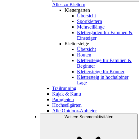
Alles zu Klettern
Klettergärten
Übersicht
Sportklettern
Mehrseillänge
Klettergärten für Familien &
Einsteiger
Klettersteige
Übersicht
Routen
Klettersteige für Familien &
Beginner
Klettersteige für Könner
Klettersteig in hochalpiner
Lage
Trailrunning
Kajak & Kanu
Paragleiten
Hochseilgärten
Alle Outdoor-Anbieter
Weitere Sommeraktivitäten