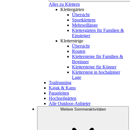
Alles zu Klettern
Klettergärten
Übersicht
Sportklettern
Mehrseillänge
Klettergärten für Familien &
Einsteiger
Klettersteige
Übersicht
Routen
Klettersteige für Familien &
Beginner
Klettersteige für Könner
Klettersteig in hochalpiner
Lage
Trailrunning
Kajak & Kanu
Paragleiten
Hochseilgärten
Alle Outdoor-Anbieter
Weitere Sommeraktivitäten