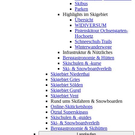
Skibus
Parken
Highlights im Skigebiet
Übersicht
WIDIVERSUM
Pistenskitour Ochsengarten-
Hochoetz
Schneeschuh-Trails
Winterwanderwege
Infrastruktur & Nützliches
Berggastronomie & Hütten
Skischulen & -kurse
Ski- & Snowboardverleih
Skigebiet Niederthai
Skigebiet Gries
Skigebiet Sölden
Skigebiet Gurgl
Skigebiet Vent
Rund ums Skifahren & Snowboarden
Online-Skiticketshops
Ötztal Superskipass
Skischulen & -guides
Ski- & Snowboardverleih
Berggastronomie & Skihütten
Langlaufen