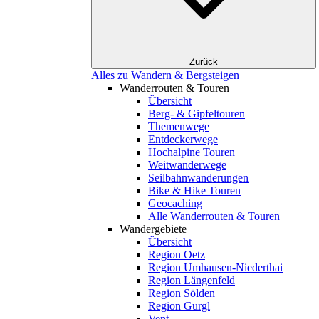
Zurück
Alles zu Wandern & Bergsteigen
Wanderrouten & Touren
Übersicht
Berg- & Gipfeltouren
Themenwege
Entdeckerwege
Hochalpine Touren
Weitwanderwege
Seilbahnwanderungen
Bike & Hike Touren
Geocaching
Alle Wanderrouten & Touren
Wandergebiete
Übersicht
Region Oetz
Region Umhausen-Niederthai
Region Längenfeld
Region Sölden
Region Gurgl
Vent