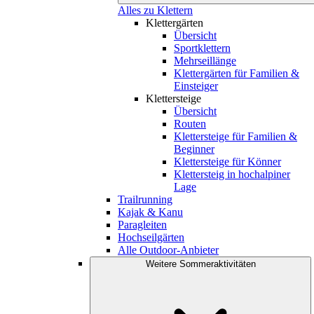
Alles zu Klettern
Klettergärten
Übersicht
Sportklettern
Mehrseillänge
Klettergärten für Familien &
Einsteiger
Klettersteige
Übersicht
Routen
Klettersteige für Familien &
Beginner
Klettersteige für Könner
Klettersteig in hochalpiner
Lage
Trailrunning
Kajak & Kanu
Paragleiten
Hochseilgärten
Alle Outdoor-Anbieter
Weitere Sommeraktivitäten