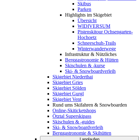
Skibus
Parken
Highlights im Skigebiet
Übersicht
WIDIVERSUM
Pistenskitour Ochsengarten-
Hochoetz
Schneeschuh-Trails
Winterwanderwege
Infrastruktur & Nützliches
Berggastronomie & Hütten
Skischulen & -kurse
Ski- & Snowboardverleih
Skigebiet Niederthai
Skigebiet Gries
Skigebiet Sölden
Skigebiet Gurgl
Skigebiet Vent
Rund ums Skifahren & Snowboarden
Online-Skiticketshops
Ötztal Superskipass
Skischulen & -guides
Ski- & Snowboardverleih
Berggastronomie & Skihütten
Langlaufen