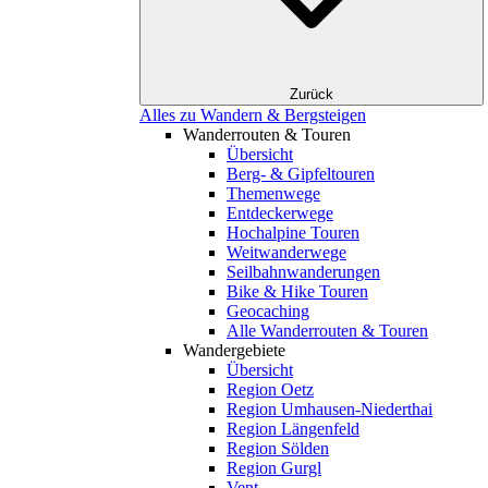
Zurück
Alles zu Wandern & Bergsteigen
Wanderrouten & Touren
Übersicht
Berg- & Gipfeltouren
Themenwege
Entdeckerwege
Hochalpine Touren
Weitwanderwege
Seilbahnwanderungen
Bike & Hike Touren
Geocaching
Alle Wanderrouten & Touren
Wandergebiete
Übersicht
Region Oetz
Region Umhausen-Niederthai
Region Längenfeld
Region Sölden
Region Gurgl
Vent