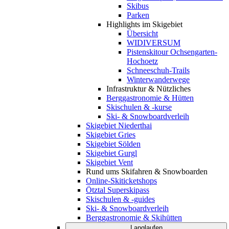
Skibus
Parken
Highlights im Skigebiet
Übersicht
WIDIVERSUM
Pistenskitour Ochsengarten-
Hochoetz
Schneeschuh-Trails
Winterwanderwege
Infrastruktur & Nützliches
Berggastronomie & Hütten
Skischulen & -kurse
Ski- & Snowboardverleih
Skigebiet Niederthai
Skigebiet Gries
Skigebiet Sölden
Skigebiet Gurgl
Skigebiet Vent
Rund ums Skifahren & Snowboarden
Online-Skiticketshops
Ötztal Superskipass
Skischulen & -guides
Ski- & Snowboardverleih
Berggastronomie & Skihütten
Langlaufen