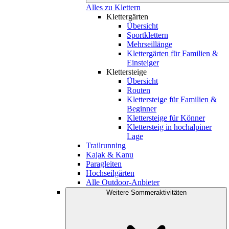
Alles zu Klettern
Klettergärten
Übersicht
Sportklettern
Mehrseillänge
Klettergärten für Familien &
Einsteiger
Klettersteige
Übersicht
Routen
Klettersteige für Familien &
Beginner
Klettersteige für Könner
Klettersteig in hochalpiner
Lage
Trailrunning
Kajak & Kanu
Paragleiten
Hochseilgärten
Alle Outdoor-Anbieter
Weitere Sommeraktivitäten