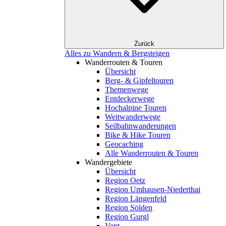
Zurück
Alles zu Wandern & Bergsteigen
Wanderrouten & Touren
Übersicht
Berg- & Gipfeltouren
Themenwege
Entdeckerwege
Hochalpine Touren
Weitwanderwege
Seilbahnwanderungen
Bike & Hike Touren
Geocaching
Alle Wanderrouten & Touren
Wandergebiete
Übersicht
Region Oetz
Region Umhausen-Niederthai
Region Längenfeld
Region Sölden
Region Gurgl
Vent