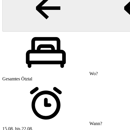
Wo?
Gesamtes Ötztal
Wann?
15.08. bis 22.08.