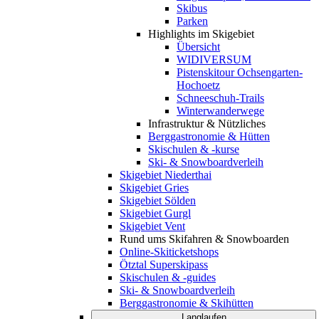
Skibus
Parken
Highlights im Skigebiet
Übersicht
WIDIVERSUM
Pistenskitour Ochsengarten-
Hochoetz
Schneeschuh-Trails
Winterwanderwege
Infrastruktur & Nützliches
Berggastronomie & Hütten
Skischulen & -kurse
Ski- & Snowboardverleih
Skigebiet Niederthai
Skigebiet Gries
Skigebiet Sölden
Skigebiet Gurgl
Skigebiet Vent
Rund ums Skifahren & Snowboarden
Online-Skiticketshops
Ötztal Superskipass
Skischulen & -guides
Ski- & Snowboardverleih
Berggastronomie & Skihütten
Langlaufen