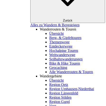
Zurück
Alles zu Wandern & Bergsteigen
Wanderrouten & Touren
Übersicht
Berg- & Gipfeltouren
Themenwege
Entdeckerwege
Hochalpine Touren
Weitwanderwege
Seilbahnwanderungen
Bike & Hike Touren
Geocaching
Alle Wanderrouten & Touren
Wandergebiete
Übersicht
Region Oetz
Region Umhausen-Niederthai
Region Längenfeld
Region Sölden
Region Gurgl
Vent