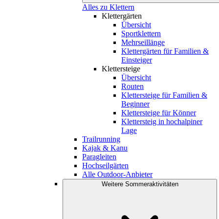
Alles zu Klettern
Klettergärten
Übersicht
Sportklettern
Mehrseillänge
Klettergärten für Familien &
Einsteiger
Klettersteige
Übersicht
Routen
Klettersteige für Familien &
Beginner
Klettersteige für Könner
Klettersteig in hochalpiner
Lage
Trailrunning
Kajak & Kanu
Paragleiten
Hochseilgärten
Alle Outdoor-Anbieter
Weitere Sommeraktivitäten