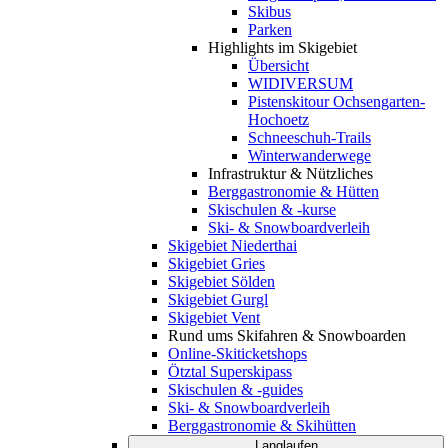
Skibus
Parken
Highlights im Skigebiet
Übersicht
WIDIVERSUM
Pistenskitour Ochsengarten-
Hochoetz
Schneeschuh-Trails
Winterwanderwege
Infrastruktur & Nützliches
Berggastronomie & Hütten
Skischulen & -kurse
Ski- & Snowboardverleih
Skigebiet Niederthai
Skigebiet Gries
Skigebiet Sölden
Skigebiet Gurgl
Skigebiet Vent
Rund ums Skifahren & Snowboarden
Online-Skiticketshops
Ötztal Superskipass
Skischulen & -guides
Ski- & Snowboardverleih
Berggastronomie & Skihütten
Langlaufen