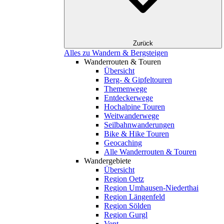
Zurück
Alles zu Wandern & Bergsteigen
Wanderrouten & Touren
Übersicht
Berg- & Gipfeltouren
Themenwege
Entdeckerwege
Hochalpine Touren
Weitwanderwege
Seilbahnwanderungen
Bike & Hike Touren
Geocaching
Alle Wanderrouten & Touren
Wandergebiete
Übersicht
Region Oetz
Region Umhausen-Niederthai
Region Längenfeld
Region Sölden
Region Gurgl
Vent