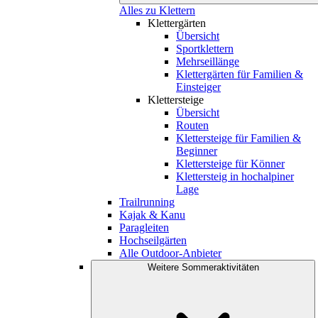
Alles zu Klettern
Klettergärten
Übersicht
Sportklettern
Mehrseillänge
Klettergärten für Familien &
Einsteiger
Klettersteige
Übersicht
Routen
Klettersteige für Familien &
Beginner
Klettersteige für Könner
Klettersteig in hochalpiner
Lage
Trailrunning
Kajak & Kanu
Paragleiten
Hochseilgärten
Alle Outdoor-Anbieter
Weitere Sommeraktivitäten