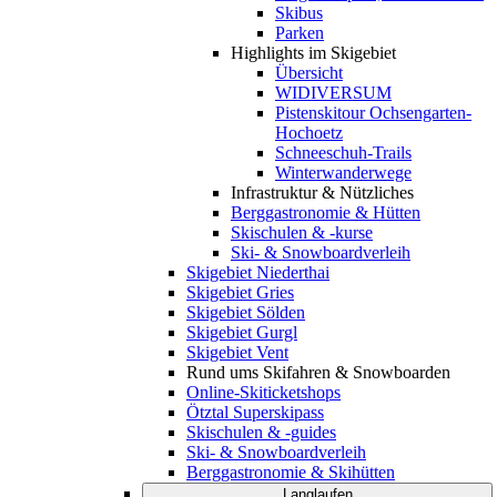
Skibus
Parken
Highlights im Skigebiet
Übersicht
WIDIVERSUM
Pistenskitour Ochsengarten-
Hochoetz
Schneeschuh-Trails
Winterwanderwege
Infrastruktur & Nützliches
Berggastronomie & Hütten
Skischulen & -kurse
Ski- & Snowboardverleih
Skigebiet Niederthai
Skigebiet Gries
Skigebiet Sölden
Skigebiet Gurgl
Skigebiet Vent
Rund ums Skifahren & Snowboarden
Online-Skiticketshops
Ötztal Superskipass
Skischulen & -guides
Ski- & Snowboardverleih
Berggastronomie & Skihütten
Langlaufen