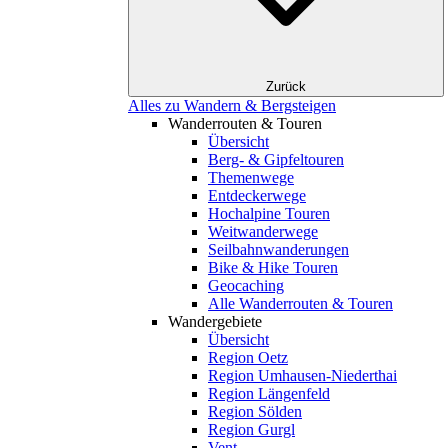
Zurück
Alles zu Wandern & Bergsteigen
Wanderrouten & Touren
Übersicht
Berg- & Gipfeltouren
Themenwege
Entdeckerwege
Hochalpine Touren
Weitwanderwege
Seilbahnwanderungen
Bike & Hike Touren
Geocaching
Alle Wanderrouten & Touren
Wandergebiete
Übersicht
Region Oetz
Region Umhausen-Niederthai
Region Längenfeld
Region Sölden
Region Gurgl
Vent