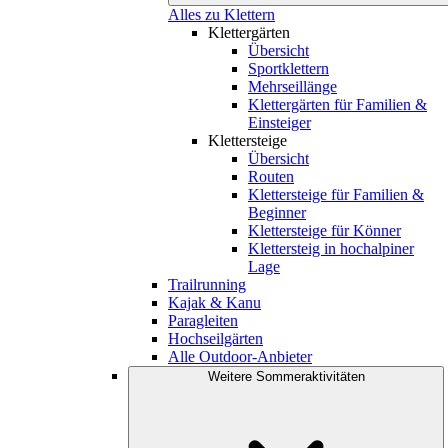
Alles zu Klettern
Klettergärten
Übersicht
Sportklettern
Mehrseillänge
Klettergärten für Familien &
Einsteiger
Klettersteige
Übersicht
Routen
Klettersteige für Familien &
Beginner
Klettersteige für Könner
Klettersteig in hochalpiner
Lage
Trailrunning
Kajak & Kanu
Paragleiten
Hochseilgärten
Alle Outdoor-Anbieter
Weitere Sommeraktivitäten